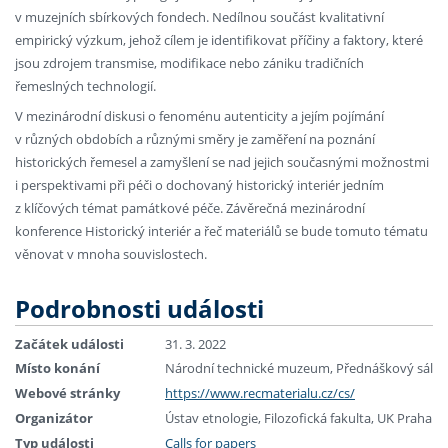
v muzejních sbírkových fondech. Nedílnou součást kvalitativní
empirický výzkum, jehož cílem je identifikovat příčiny a faktory, které
jsou zdrojem transmise, modifikace nebo zániku tradičních
řemeslných technologií.
V mezinárodní diskusi o fenoménu autenticity a jejím pojímání
v různých obdobích a různými směry je zaměření na poznání
historických řemesel a zamyšlení se nad jejich současnými možnostmi
i perspektivami při péči o dochovaný historický interiér jedním
z klíčových témat památkové péče. Závěrečná mezinárodní
konference Historický interiér a řeč materiálů se bude tomuto tématu
věnovat v mnoha souvislostech.
Podrobnosti události
Začátek události
31. 3. 2022
Místo konání
Národní technické muzeum, Přednáškový sál
Webové stránky
https://www.recmaterialu.cz/cs/
Organizátor
Ústav etnologie, Filozofická fakulta, UK Praha
Typ události
Calls for papers