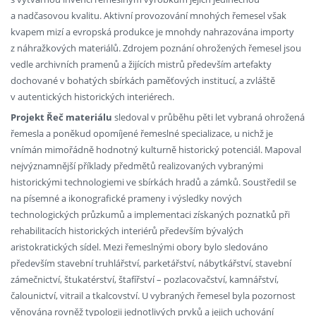
a nadčasovou kvalitu. Aktivní provozování mnohých řemesel však
kvapem mizí a evropská produkce je mnohdy nahrazována importy
z náhražkových materiálů. Zdrojem poznání ohrožených řemesel jsou
vedle archivních pramenů a žijících mistrů především artefakty
dochované v bohatých sbírkách paměťových institucí, a zvláště
v autentických historických interiérech.
Projekt Řeč materiálu
sledoval v průběhu pěti let vybraná ohrožená
řemesla a poněkud opomíjené řemeslné specializace, u nichž je
vnímán mimořádně hodnotný kulturně historický potenciál. Mapoval
nejvýznamnější příklady předmětů realizovaných vybranými
historickými technologiemi ve sbírkách hradů a zámků. Soustředil se
na písemné a ikonografické prameny i výsledky nových
technologických průzkumů a implementaci získaných poznatků při
rehabilitacích historických interiérů především bývalých
aristokratických sídel. Mezi řemeslnými obory bylo sledováno
především stavební truhlářství, parketářství, nábytkářství, stavební
zámečnictví, štukatérství, štafířství – pozlacovačství, kamnářství,
čalounictví, vitrail a tkalcovství. U vybraných řemesel byla pozornost
věnována rovněž typologii jednotlivých prvků a jejich uchování