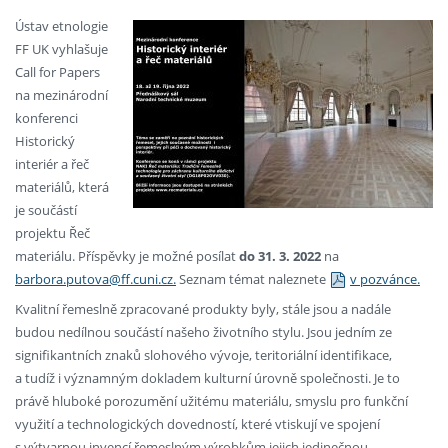
Ústav etnologie
FF UK vyhlašuje
Call for Papers
na mezinárodní
konferenci
Historický
interiér a řeč
materiálů, která
je součástí
projektu Řeč
materiálu. Příspěvky je možné posílat
do 31. 3. 2022
na
barbora.putova@ff.cuni.cz.
Seznam témat naleznete
v pozvánce.
Kvalitní řemeslně zpracované produkty byly, stále jsou a nadále
budou nedílnou součástí našeho životního stylu. Jsou jedním ze
signifikantních znaků slohového vývoje, teritoriální identifikace,
a tudíž i významným dokladem kulturní úrovně společnosti. Je to
právě hluboké porozumění užitému materiálu, smyslu pro funkční
využití a technologických dovedností, které vtiskují ve spojení
s výtvarnou invencí řemeslným výrobkům jejich jedinečnou