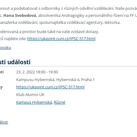
chnout a podebatovat s odborníky z různých odvětví vzdělávání. Naše pozvání p
Bc. Hana Svobodová
,
absolventka Andragogiky a personálního řízení na FF 
nažerka vzdělávání, spolumajitelka vzdělávací agentury, lektorka.
erovaná a prostor bude také na vaše zvídavé dotazy.
ů najdete zde:
https://ukpoint.cuni.cz/IPSC-517.html
ebooku
ti události
ti
23. 2. 2022 18:00 - 19:30
Kampusu Hybernská, Hybernská 4, Praha 1
ky
https://ukpoint.cuni.cz/IPSC-517.html
Klub Alumni UK
Kampus Hybernská
,
Různé
álost