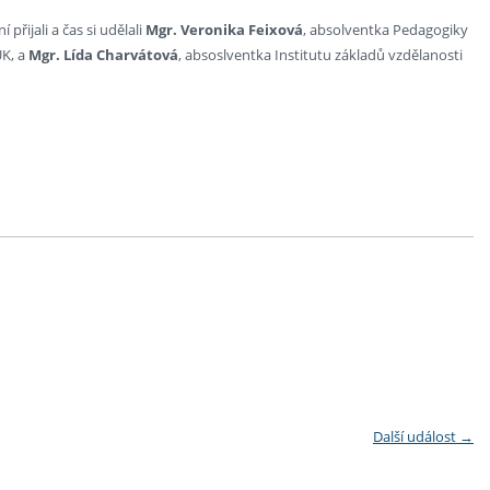
řijali a čas si udělali
Mgr. Veronika Feixová
, absolventka Pedagogiky
UK, a
Mgr. Lída Charvátová
, absoslventka Institutu základů vzdělanosti
Další událost
→