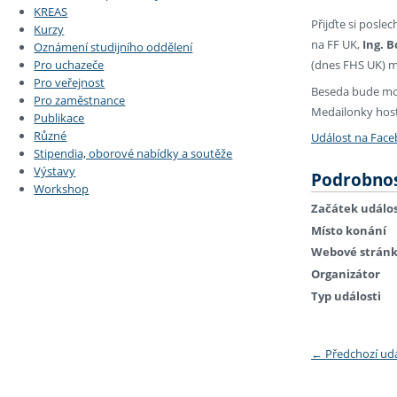
KREAS
Přijďte si posle
Kurzy
na FF UK,
Ing. 
Oznámení studijního oddělení
Pro uchazeče
(dnes FHS UK) ma
Pro veřejnost
Beseda bude mod
Pro zaměstnance
Medailonky host
Publikace
Různé
Událost na Fac
Stipendia, oborové nabídky a soutěže
Výstavy
Podrobnos
Workshop
Začátek událos
Místo konání
Webové strán
Organizátor
Typ události
←
Předchozí ud