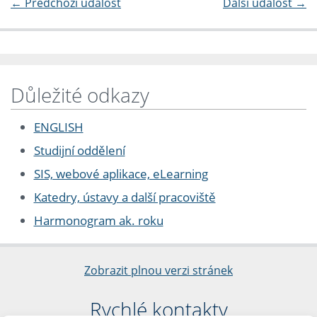
←
Předchozí událost
Další událost
→
Důležité odkazy
ENGLISH
Studijní oddělení
SIS, webové aplikace, eLearning
Katedry, ústavy a další pracoviště
Harmonogram ak. roku
Zobrazit plnou verzi stránek
Rychlé kontakty