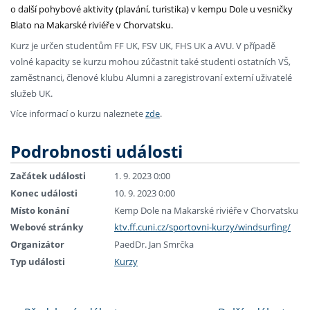
o další pohybové aktivity (plavání, turistika) v kempu Dole u vesničky
Blato na Makarské riviéře v Chorvatsku.
Kurz je určen studentům FF UK, FSV UK, FHS UK a AVU. V případě
volné kapacity se kurzu mohou zúčastnit také studenti ostatních VŠ,
zaměstnanci, členové klubu Alumni a zaregistrovaní externí uživatelé
služeb UK.
Více informací o kurzu naleznete
zde
.
Podrobnosti události
Začátek události
1. 9. 2023 0:00
Konec události
10. 9. 2023 0:00
Místo konání
Kemp Dole na Makarské riviéře v Chorvatsku
Webové stránky
ktv.ff.cuni.cz/sportovni-kurzy/windsurfing/
Organizátor
PaedDr. Jan Smrčka
Typ události
Kurzy