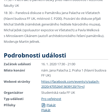
fakulty UK
18: 30 – Panelová diskuse o Památníku Jana Palacha ve Všetatech
(hlavní budova FF UK, místnost č. P200). Pozvání do diskuse přijali
Michal Stehlík (náměstek generálního ředitele Národního muzea),
Michal Ježek (spoluautor expozice ve Všetatech) a Pavla Melková
s Miroslavem Cikánem (autoři architektonického řešení památníku).
Moderuje Martin Jelínek.
Podrobnosti události
Začátek události
16. 1. 2020 17:30 - 21:00
Místo konání
nám. Jana Palacha 2, Praha 1 (hlavní budova
FF UK)
Webové stránky
https://facebook.com/events/s/palach-
2020/470526413639120/?ti=cl
Organizátor
Studentská rada FF UK
Typ události
Pro veřejnost
Přílohy
Plakát
Plakát