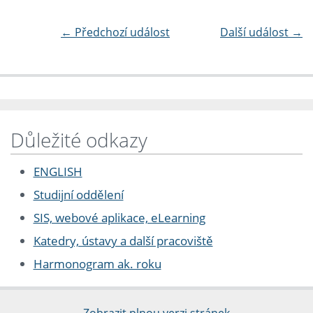
←
Předchozí událost
Další událost
→
Důležité odkazy
ENGLISH
Studijní oddělení
SIS, webové aplikace, eLearning
Katedry, ústavy a další pracoviště
Harmonogram ak. roku
Zobrazit plnou verzi stránek