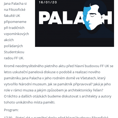
Jana Palacha si
na Filozofické
fakultě UK
připomeneme
při tradičních
vzpomínkových
akcích
pořádaných
Studentskou
radou FF UK.
Kromě neodmyslitelného pietního aktu před hlavní budovou FF UK se
letos uskuteční panelová diskuse o podobě a realizaci nového
památníku Jana Palacha v jeho rodném domě ve Všetatech, který
vytvořilo Národní muzeum. Jak se památník připravoval? Jaká je jeho
role v rámci muzea a jakým způsobem je architektonicky řešen?
O těchto a dalších otázkách budeme diskutovat s architekty a autory
tohoto unikátního místa paměti.
Program:
17:30 – Pietní akt u pamětní desky před hlavní budovou Filozofické