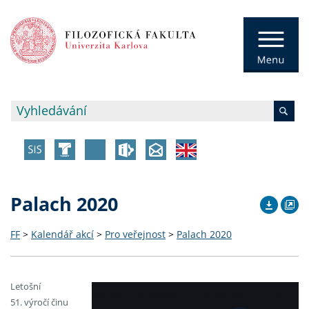
Palach 2020
FF
>
Kalendář akcí
>
Pro veřejnost
>
Palach 2020
Letošní
51. výročí činu