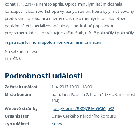
konat 1. 4. 2017 (a není to apríl!). Oproti minulým letům doznala
koncepce i obsah workshopu výrazných změn, které byly motivovány
především potřebami a návrhy účastníků minulých ročníků. Nově
nabízíme čtyři specializované bloky s podrobně popsaným
programem, kde si to své najde začátečník, mírně pokročilý i pokročilý.
registrační formulář spolu s konkrétními informacemi
Na setkání se těší
tým ČNK
Podrobnosti události
Začátek události
1. 4. 2017 10:00 - 18:00
Místo konání
nám. Jana Palacha 2, Praha 1 (FF UK, místnost
104)
Webové stránky
goo.gl/forms/RKDJCRfVq9Qj6gp92
Organizátor
Ústav Českého národního korpusu
Typ události
Kurzy