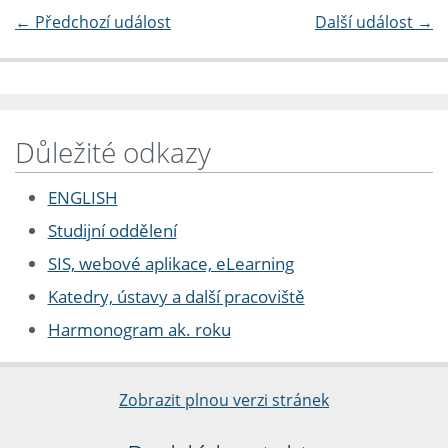
←
Předchozí událost
Další událost
→
Důležité odkazy
ENGLISH
Studijní oddělení
SIS, webové aplikace, eLearning
Katedry, ústavy a další pracoviště
Harmonogram ak. roku
Zobrazit plnou verzi stránek