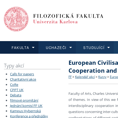
FAKULTA
UCHAZEČI
STUDUJÍCÍ
European Civilis
FAKULTA
UCHAZEČI
STUDUJÍCÍ
VĚDA A VÝZKUM
ZAHRANIČÍ
Struktura a historie
Co studovat a jak se přihlá
Bakalářské a magisterské
O vědě a výzkumu na FF
Aktuální nabídky a výběrov
Typy akcí
Cooperation and
Calls for papers
Dozvědět se více
Podat přihlášku
Dozvědět se více
Dozvědět se více
Dozvědět se více
Strategie a další dokumen
Učitelské studijní program
Doktorské studium
Akademické kvalifikace
Vyjíždějící studenti
FF
>
Kalendář akcí
>
Kurzy
>
Europ
Charitativní akce
CoRe
CPPT UK
Podpora a benefity pro z
Informace k průběhu přijím
Rigorózní řízení
Granty a projekty
Přijíždějící studenti
Faculty of Arts, Charles Univer
Debata
of themes. In view of this we 
filmové promítání
Absolventi fakulty
Vyjíždějící zaměstnanci
Jednání komisí FF UK
interdisciplinary cooperation 
Kampus Hybernská
questions concerning inter-cult
Konference a přednášky
Fakultní školy FF UK
confrontations of different sec