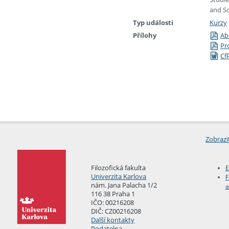
and So
Typ události
Kurzy
Přílohy
Ab
Pr
Cf
Zobrazi
Filozofická fakulta
E
Univerzita Karlova
F
nám. Jana Palacha 1/2
a
116 38 Praha 1
IČO: 00216208
DIČ: CZ00216208
Další kontakty
Podatelna