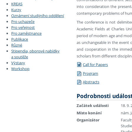
KREAS
into consideration the present
Kurzy
contemporary problems of human
Oznámení studijního oddělení
Pro uchazeče
The conference is not delimite
Pro veřejnost
Academic Fields at Charles Uni
Pro zaměstnance
period of modern age and moder
Publikace
as unchangeable in the event o
Různé
and cooperation in the immedi
Stipendia, oborové nabídky
scholars from different discipli
a soutěže
Výstavy
Call for Papers
Workshop
Program
Abstracts
Podrobnosti událost
Začátek události
18. 9.
Místo konání
nám. J
Organizátor
Facult
Studie
Studie