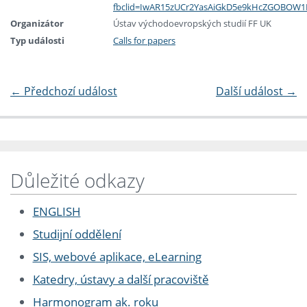
fbclid=IwAR15zUCr2YasAiGkD5e9kHcZGOBOW
Organizátor
Ústav východoevropských studií FF UK
Typ události
Calls for papers
←
Předchozí událost
Další událost
→
Důležité odkazy
ENGLISH
Studijní oddělení
SIS, webové aplikace, eLearning
Katedry, ústavy a další pracoviště
Harmonogram ak. roku