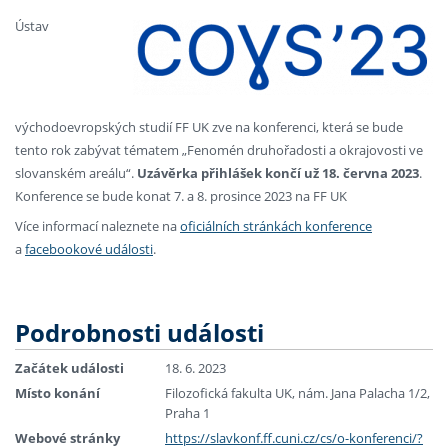
Ústav
východoevropských studií FF UK zve na konferenci, která se bude
tento rok zabývat tématem „Fenomén druhořadosti a okrajovosti ve
slovanském areálu“.
Uzávěrka přihlášek končí už 18. června 2023
.
Konference se bude konat 7. a 8. prosince 2023 na FF UK
Více informací naleznete na
oficiálních stránkách konference
a
facebookové události
.
Podrobnosti události
Začátek události
18. 6. 2023
Místo konání
Filozofická fakulta UK, nám. Jana Palacha 1/2,
Praha 1
Webové stránky
https://slavkonf.ff.cuni.cz/cs/o-konferenci/?