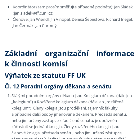
Koordinátor (sem prosím směřujte případné podněty): Jan Sládek
(jan.sladek@ff.cuni.cz)
Členové: Jan Wiendl, Jiří Vinopal, Denisa Šebestová, Richard Biegel,
Jan Čermák, Jan Chromý
Základní organizační informace
k činnosti komisí
Výňatek ze statutu FF UK
Čl. 12 Poradní orgány děkana a senátu
Stálými poradními orgány děkana jsou Kolegium děkana (dále jen
„kolegium”) a Rozšířené kolegium děkana (dále jen „rozšířené
kolegium“). Členy kolegia jsou proděkani, tajemník fakulty
a případně další osoby jmenované děkanem. Předseda senátu,
nebo jím určený zástupce z řad členů senátu, je oprávněn
zúčastnit se jednání kolegia. Členy rozšířeného kolegia jsou
členové kolegia, předseda senátu, nebo jím určený zástupce,
zástupce studentů, ředitel Knihovny fakulty, zástupce největší