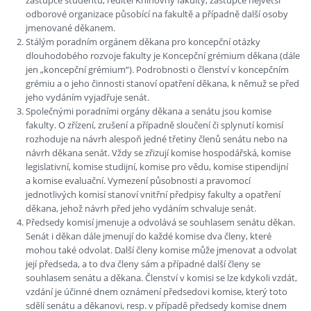
odborové organizace působící na fakultě a případně další osoby
jmenované děkanem.
Stálým poradním orgánem děkana pro koncepční otázky
dlouhodobého rozvoje fakulty je Koncepční grémium děkana (dále
jen „koncepční grémium“). Podrobnosti o členství v koncepčním
grémiu a o jeho činnosti stanoví opatření děkana, k němuž se před
jeho vydáním vyjadřuje senát.
Společnými poradními orgány děkana a senátu jsou komise
fakulty. O zřízení, zrušení a případně sloučení či splynutí komisí
rozhoduje na návrh alespoň jedné třetiny členů senátu nebo na
návrh děkana senát. Vždy se zřizují komise hospodářská, komise
legislativní, komise studijní, komise pro vědu, komise stipendijní
a komise evaluační. Vymezení působnosti a pravomocí
jednotlivých komisí stanoví vnitřní předpisy fakulty a opatření
děkana, jehož návrh před jeho vydáním schvaluje senát.
Předsedy komisí jmenuje a odvolává se souhlasem senátu děkan.
Senát i děkan dále jmenují do každé komise dva členy, které
mohou také odvolat. Další členy komise může jmenovat a odvolat
její předseda, a to dva členy sám a případné další členy se
souhlasem senátu a děkana. Členství v komisi se lze kdykoli vzdát,
vzdání je účinné dnem oznámení předsedovi komise, který toto
sdělí senátu a děkanovi, resp. v případě předsedy komise dnem