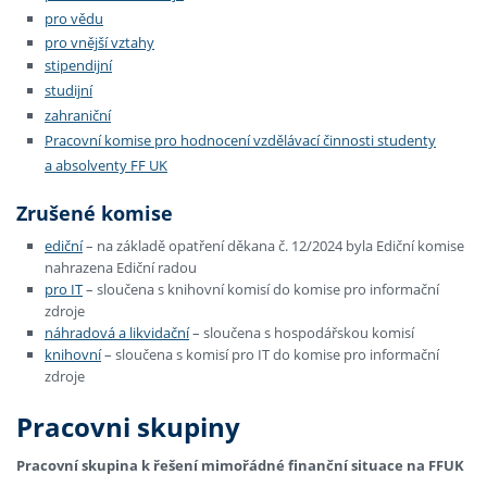
pro vědu
pro vnější vztahy
stipendijní
studijní
zahraniční
Pracovní komise pro hodnocení vzdělávací činnosti studenty
a absolventy FF UK
Zrušené komise
ediční
– na základě opatření děkana č. 12/2024 byla Ediční komise
nahrazena Ediční radou
pro IT
– sloučena s knihovní komisí do komise pro informační
zdroje
náhradová a likvidační
– sloučena s hospodářskou komisí
knihovní
– sloučena s komisí pro IT do komise pro informační
zdroje
Pracovni skupiny
Pracovní skupina k řešení mimořádné finanční situace na FFUK