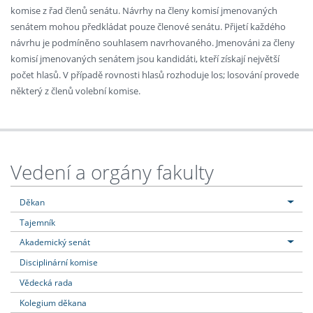
komise z řad členů senátu. Návrhy na členy komisí jmenovaných
senátem mohou předkládat pouze členové senátu. Přijetí každého
návrhu je podmíněno souhlasem navrhovaného. Jmenováni za členy
komisí jmenovaných senátem jsou kandidáti, kteří získají největší
počet hlasů. V případě rovnosti hlasů rozhoduje los; losování provede
některý z členů volební komise.
Vedení a orgány fakulty
Děkan
Tajemník
Akademický senát
Disciplinární komise
Vědecká rada
Kolegium děkana