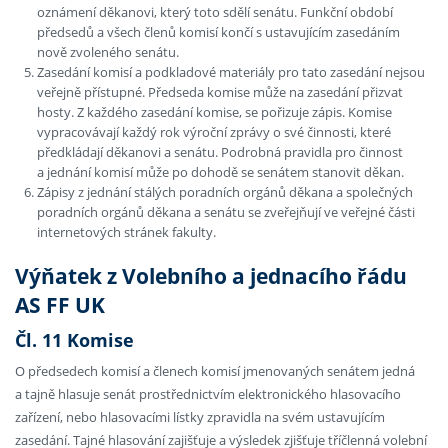
oznámení děkanovi, který toto sdělí senátu. Funkční období
předsedů a všech členů komisí končí s ustavujícím zasedáním
nově zvoleného senátu.
Zasedání komisí a podkladové materiály pro tato zasedání nejsou
veřejně přístupné. Předseda komise může na zasedání přizvat
hosty. Z každého zasedání komise, se pořizuje zápis. Komise
vypracovávají každý rok výroční zprávy o své činnosti, které
předkládají děkanovi a senátu. Podrobná pravidla pro činnost
a jednání komisí může po dohodě se senátem stanovit děkan.
Zápisy z jednání stálých poradních orgánů děkana a společných
poradních orgánů děkana a senátu se zveřejňují ve veřejné části
internetových stránek fakulty.
Výňatek z Volebního a jednacího řádu
AS FF UK
Čl. 11 Komise
O předsedech komisí a členech komisí jmenovaných senátem jedná
a tajně hlasuje senát prostřednictvím elektronického hlasovacího
zařízení, nebo hlasovacími lístky zpravidla na svém ustavujícím
zasedání. Tajné hlasování zajišťuje a výsledek zjišťuje tříčlenná volební