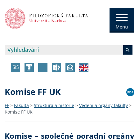
Komise FF UK
FF
>
Fakulta
>
Struktura a historie
>
Vedení a orgány fakulty
>
Komise FF UK
Komise – společné poradní orgány