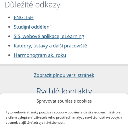
Důležité odkazy
ENGLISH
Studijní oddělení
SIS, webové aplikace, eLearning
Katedry, ústavy a další pracoviště
Harmonogram ak. roku
Zobrazit plnou verzi stránek
Rychlé kontakty
Spravovat souhlas s cookies
Filozofická fakulta
Univerzita Karlova
Tyto webové stránky používají soubory cookies a další sledovací nástroje
nám. Jana Palacha 1/2
s cílem vylepšení uživatelského prostředí, analýzy návštěvnosti webových
116 38 Praha 1
stránek a zjištění zdroje návštěvnosti.
IČO: 00216208