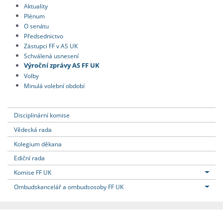
Aktuality
Plénum
O senátu
Předsednictvo
Zástupci FF v AS UK
Schválená usnesení
Výroční zprávy AS FF UK
Volby
Minulá volební období
Disciplinární komise
Vědecká rada
Kolegium děkana
Ediční rada
Komise FF UK
Ombudskancelář a ombudsosoby FF UK