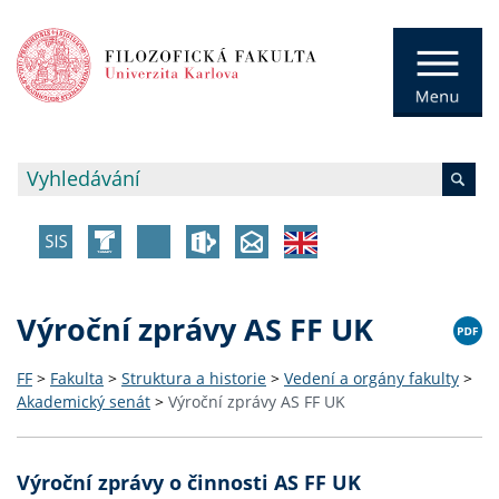
Výroční zprávy AS FF UK
FF
>
Fakulta
>
Struktura a historie
>
Vedení a orgány fakulty
>
Akademický senát
>
Výroční zprávy AS FF UK
Výroční zprávy o činnosti AS FF UK