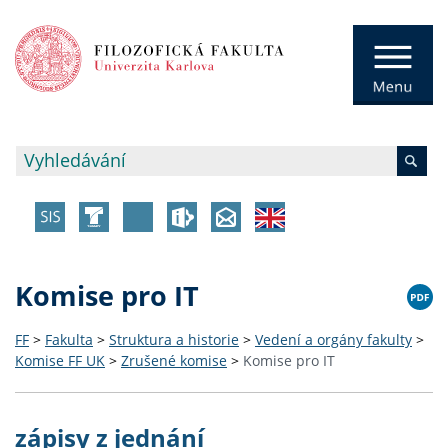
Komise pro IT
FF
>
Fakulta
>
Struktura a historie
>
Vedení a orgány fakulty
>
Komise FF UK
>
Zrušené komise
>
Komise pro IT
zápisy z jednání