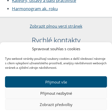
Katedry, ústavy a další pracoviště
Harmonogram ak. roku
Zobrazit plnou verzi stránek
Rychlé kontakty
Spravovat souhlas s cookies
Filozofická fakulta
Univerzita Karlova
Tyto webové stránky používají soubory cookies a další sledovací nástroje
nám. Jana Palacha 1/2
s cílem vylepšení uživatelského prostředí, analýzy návštěvnosti webových
116 38 Praha 1
stránek a zjištění zdroje návštěvnosti.
IČO: 00216208
DIČ: CZ00216208
Přijmout vše
Další kontakty
Přijmout nezbytné
Podatelna
Zobrazit předvolby