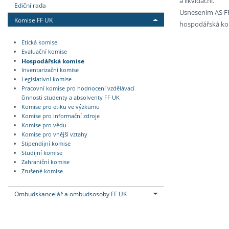
a likvidační.
Ediční rada
Usnesením AS FF
Komise FF UK
hospodářská ko
Etická komise
Evaluační komise
Hospodářská komise
Inventarizační komise
Legislativní komise
Pracovní komise pro hodnocení vzdělávací
činnosti studenty a absolventy FF UK
Komise pro etiku ve výzkumu
Komise pro informační zdroje
Komise pro vědu
Komise pro vnější vztahy
Stipendijní komise
Studijní komise
Zahraniční komise
Zrušené komise
Ombudskancelář a ombudsosoby FF UK