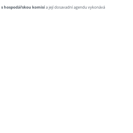
e s hospodářskou komisí
a její dosavadní agendu vykonává