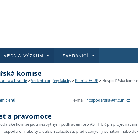
VĚDA A VÝZKUM
ZAHRANIČÍ
řská komise
 historie
t a jak se přihlásit
é a magisterské studium
výzkumu na FF UK
abídky a výběrová řízení
Pro m
Kurzy
Kurzy
Trans
Přijíž
uktura a historie
>
Vedení a orgány fakulty
>
Komise FF UK
>
Hospodářská komis
a další dokumenty
studijní programy
 studium
 kvalifikace
 studenti
Kniho
Progr
Studu
Vědec
Mimof
am členů
e-mail:
hospodarska@ff.cuni.cz
 benefity pro zaměstnance
k průběhu přijímacího řízení
řízení
rojekty
í studenti
E-sho
Univer
Podpor
Publi
East 
st a pravomoce
 fakulty
í zaměstnanci
Výběr
odářské komise jsou nezbytným podkladem pro AS FF UK při projednávání náv
o hospodaření fakulty a dalších záležitostí, předložených jí senátem nebo 
koly FF UK
Vydav