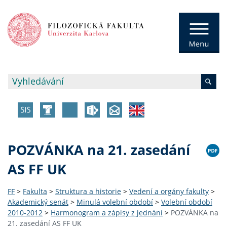
POZVÁNKA na 21. zasedání
AS FF UK
FF
>
Fakulta
>
Struktura a historie
>
Vedení a orgány fakulty
>
Akademický senát
>
Minulá volební období
>
Volební období
2010-2012
>
Harmonogram a zápisy z jednání
>
POZVÁNKA na
21. zasedání AS FF UK