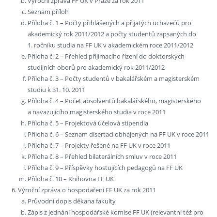
Výroční zpráva FF UK v Praze za rok 2011
Seznam příloh
Příloha č. 1 – Počty přihlášených a přijatých uchazečů pro
akademický rok 2011/2012 a počty studentů zapsaných do
1. ročníku studia na FF UK v akademickém roce 2011/2012
Příloha č. 2 – Přehled přijímacího řízení do doktorských
studijních oborů pro akademický rok 2011/2012
Příloha č. 3 – Počty studentů v bakalářském a magisterském
studiu k 31. 10. 2011
Příloha č. 4 – Počet absolventů bakalářského, magisterského
a navazujícího magisterského studia v roce 2011
Příloha č. 5 – Projektová účelová stipendia
Příloha č. 6 – Seznam disertací obhájených na FF UK v roce 2011
Příloha č. 7 – Projekty řešené na FF UK v roce 2011
Příloha č. 8 – Přehled bilaterálních smluv v roce 2011
Příloha č. 9 – Příspěvky hostujících pedagogů na FF UK
Příloha č. 10 – Knihovna FF UK
Výroční zpráva o hospodaření FF UK za rok 2011
Průvodní dopis děkana fakulty
Zápis z jednání hospodářské komise FF UK (relevantní též pro