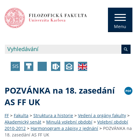
POZVÁNKA na 18. zasedání
AS FF UK
FF
>
Fakulta
>
Struktura a historie
>
Vedení a orgány fakulty
>
Akademický senát
>
Minulá volební období
>
Volební období
2010-2012
>
Harmonogram a zápisy z jednání
>
POZVÁNKA na
18. zasedání AS FF UK