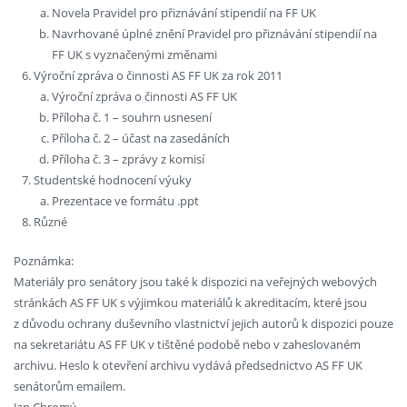
Novela Pravidel pro přiznávání stipendií na FF UK
Navrhované úplné znění Pravidel pro přiznávání stipendií na
FF UK s vyznačenými změnami
Výroční zpráva o činnosti AS FF UK za rok 2011
Výroční zpráva o činnosti AS FF UK
Příloha č. 1 – souhrn usnesení
Příloha č. 2 – účast na zasedáních
Příloha č. 3 – zprávy z komisí
Studentské hodnocení výuky
Prezentace ve formátu .ppt
Různé
Poznámka:
Materiály pro senátory jsou také k dispozici na veřejných webových
stránkách AS FF UK s výjimkou materiálů k akreditacím, které jsou
z důvodu ochrany duševního vlastnictví jejich autorů k dispozici pouze
na sekretariátu AS FF UK v tištěné podobě nebo v zaheslovaném
archivu. Heslo k otevření archivu vydává předsednictvo AS FF UK
senátorům emailem.