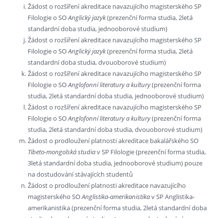
Žádost o rozšíření akreditace navazujícího magisterského SP
Filologie o SO
Anglický jazyk
(prezenční forma studia, 2letá
standardní doba studia, jednooborové studium)
Žádost o rozšíření akreditace navazujícího magisterského SP
Filologie o SO
Anglický jazyk
(prezenční forma studia, 2letá
standardní doba studia, dvouoborové studium)
Žádost o rozšíření akreditace navazujícího magisterského SP
Filologie o SO
Anglofonní literatury a kultury
(prezenční forma
studia, 2letá standardní doba studia, jednooborové studium)
Žádost o rozšíření akreditace navazujícího magisterského SP
Filologie o SO
Anglofonní literatury a kultury
(prezenční forma
studia, 2letá standardní doba studia, dvouoborové studium)
Žádost o prodloužení platnosti akreditace bakalářského SO
Tibeto-mongolská studia
v SP Filologie (prezenční forma studia,
3letá standardní doba studia, jednooborové studium) pouze
na dostudování stávajících studentů
Žádost o prodloužení platnosti akreditace navazujícího
magisterského SO
Anglistika-amerikanistika
v SP Anglistika-
amerikanistika (prezenční forma studia, 2letá standardní doba