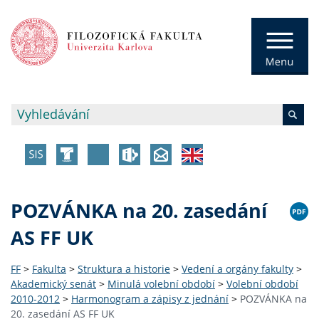
POZVÁNKA na 20. zasedání
AS FF UK
FF
>
Fakulta
>
Struktura a historie
>
Vedení a orgány fakulty
>
Akademický senát
>
Minulá volební období
>
Volební období
2010-2012
>
Harmonogram a zápisy z jednání
>
POZVÁNKA na
20. zasedání AS FF UK