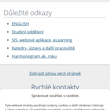
Důležité odkazy
ENGLISH
Studijní oddělení
SIS, webové aplikace, eLearning
Katedry, ústavy a další pracoviště
Harmonogram ak. roku
Zobrazit plnou verzi stránek
Rychlé kontakty
Spravovat souhlas s cookies
Filozofická fakulta
Univerzita Karlova
Tyto webové stránky používají soubory cookies a další sledovací nástroje
nám. Jana Palacha 1/2
s cílem vylepšení uživatelského prostředí, analýzy návštěvnosti webových