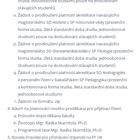
studia, dvouoborové studium) pouze na dostudování
stávajících studentů
Žádost o prodloužení platnosti akreditace navazujícího
magisterského SO
Historie
v SP Historické vědy (prezenční
forma studia, 2letá standardní doba studia, jednooborové
studium) pouze na dostudování stávajících studentů
Žádost o prodloužení platnosti akreditace navazujícího
magisterského SO
Iberoamerikanistika
v SP Filologie (prezenční
forma studia, 2letá standardní doba studia, jednooborové
studium) pouze na dostudování stávajících studentů
Žádost o prodloužení platnosti akreditace SO
Andragogika
a personální řízení
v bakalářském SP Pedagogika (prezenční
a kombinovaná forma studia, 3letá standardní doba studia,
jednooborové studium)
Žádosti ve formátu .zip
Návrh na jmenování nového proděkana pro přijímací řízení
Průvodní dopis děkana fakulty
Životopis Mgr. Radka Skarnitzla, Ph.D.
Programové teze Mgr. Radka Skarnitzla, Ph.D.
Novela Pravidel pro přiznávání stipendií na FF UK