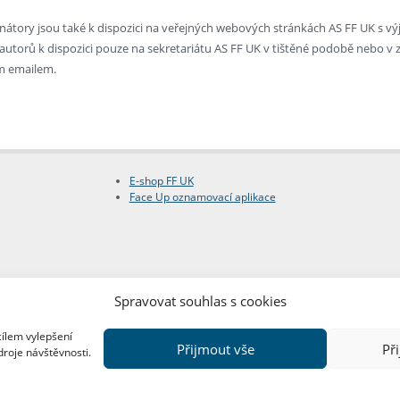
enátory jsou také k dispozici na veřejných webových stránkách AS FF UK s v
ch autorů k dispozici pouze na sekretariátu AS FF UK v tištěné podobě nebo 
m emailem.
E-shop FF UK
Face Up oznamovací aplikace
Spravovat souhlas s cookies
cílem vylepšení
Přijmout vše
Př
droje návštěvnosti.
Copyright © FF UK 2026
Design:
Red Peppers