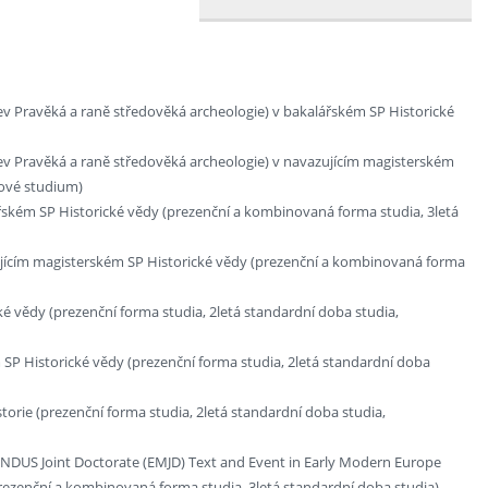
v Pravěká a raně středověká archeologie) v bakalářském SP Historické
ev Pravěká a raně středověká archeologie) v navazujícím magisterském
rové studium)
řském SP Historické vědy (prezenční a kombinovaná forma studia, 3letá
ujícím magisterském SP Historické vědy (prezenční a kombinovaná forma
é vědy (prezenční forma studia, 2letá standardní doba studia,
 SP Historické vědy (prezenční forma studia, 2letá standardní doba
torie (prezenční forma studia, 2letá standardní doba studia,
UNDUS Joint Doctorate (EMJD) Text and Event in Early Modern Europe
ezenční a kombinovaná forma studia, 3letá standardní doba studia)