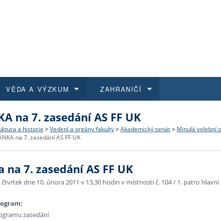
VĚDA A VÝZKUM
ZAHRANIČÍ
 na 7. zasedání AS FF UK
 historie
t a jak se přihlásit
é a magisterské studium
výzkumu na FF UK
abídky a výběrová řízení
Pro m
Kurzy
Kurzy
Trans
Přijíž
uktura a historie
>
Vedení a orgány fakulty
>
Akademický senát
>
Minulá volební 
NKA na 7. zasedání AS FF UK
a další dokumenty
studijní programy
 studium
 kvalifikace
 studenti
Kniho
Progr
Studu
Vědec
Mimof
 na 7. zasedání AS FF UK
 benefity pro zaměstnance
k průběhu přijímaček
řízení
rojekty
í studenti
E-sho
Univer
Podpor
Publi
East 
 čtvrtek dne 10. února 2011 v 13,30 hodin v místnosti č. 104 / 1. patro hlavn
 fakulty
í zaměstnanci
Výběr
rogram:
rogramu zasedání
koly FF UK
Vydav