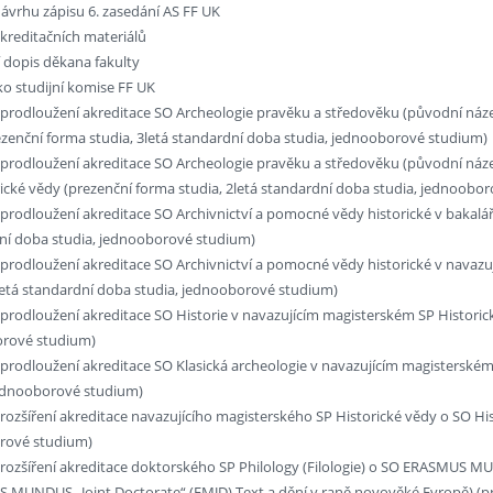
ávrhu zápisu 6. zasedání AS FF UK
kreditačních materiálů
 dopis děkana fakulty
ko studijní komise FF UK
 prodloužení akreditace SO Archeologie pravěku a středověku (původní náze
ezenční forma studia, 3letá standardní doba studia, jednooborové studium)
 prodloužení akreditace SO Archeologie pravěku a středověku (původní náz
rické vědy (prezenční forma studia, 2letá standardní doba studia, jednoobo
 prodloužení akreditace SO Archivnictví a pomocné vědy historické v bakalá
ní doba studia, jednooborové studium)
 prodloužení akreditace SO Archivnictví a pomocné vědy historické v navaz
2letá standardní doba studia, jednooborové studium)
prodloužení akreditace SO Historie v navazujícím magisterském SP Historick
rové studium)
prodloužení akreditace SO Klasická archeologie v navazujícím magisterském
jednooborové studium)
rozšíření akreditace navazujícího magisterského SP Historické vědy o SO His
rové studium)
 rozšíření akreditace doktorského SP Philology (Filologie) o SO ERASMUS M
 MUNDUS „Joint Doctorate“ (EMJD) Text a dění v raně novověké Evropě) (pr