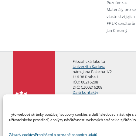
Poznámka:
Materiály pro s
vlastnictví jeji
FF UK senátorů
Jan Chromý
Filozofická fakulta
Univerzita Karlova
nám. Jana Palacha 1/2
116 38 Praha 1
IČO: 00216208
DIČ: CZ00216208
Další kontakty
Podatelna
Tyto webové stránky používají soubory cookies a další sledovací nástroje s 
uživatelského prostředí, analýzy návštěvnosti webových stránek a zjištění z
Zásady cookies
Prohlášení o ochraně osobních údajů