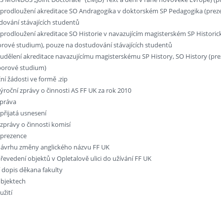
 prodloužení akreditace SO Andragogika v doktorském SP Pedagogika (preze
dování stávajících studentů
 prodloužení akreditace SO Historie v navazujícím magisterském SP Historic
rové studium), pouze na dostudování stávajících studentů
 udělení akreditace navazujícímu magisterskému SP History, SO History (pre
orové studium)
ní žádosti ve formě .zip
ýroční zprávy o činnosti AS FF UK za rok 2010
zpráva
 přijatá usnesení
 zprávy o činnosti komisí
 prezence
návrhu změny anglického názvu FF UK
řevedení objektů v Opletalově ulici do užívání FF UK
 dopis děkana fakulty
objektech
užití