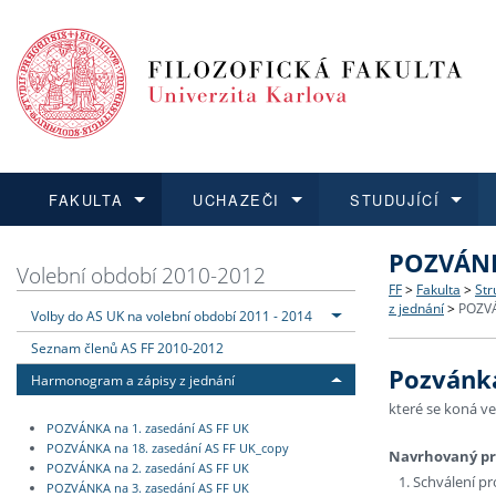
FAKULTA
UCHAZEČI
STUDUJÍCÍ
POZVÁNKA
FAKULTA
UCHAZEČI
STUDUJÍCÍ
VĚDA A VÝZKUM
ZAHRANIČÍ
Struktura a
Co studova
Bakalářsk
O vědě a 
Aktuální n
Volební období 2010-2012
FF
>
Fakulta
>
Str
z jednání
>
POZVÁ
Volby do AS UK na volební období 2011 - 2014
Dozvědět se více
Podat přihlášku
Dozvědět se více
Dozvědět se více
Dozvědět se více
Strategie 
Učitelské 
Doktorské
Akademické
Vyjíždějící
Seznam členů AS FF 2010-2012
Pozvánka
Podpora a
Informace 
Rigorózní 
Granty a p
Přijíždějíc
Harmonogram a zápisy z jednání
které se koná ve
POZVÁNKA na 1. zasedání AS FF UK
Absolventi
Vyjíždějíc
POZVÁNKA na 18. zasedání AS FF UK_copy
Navrhovaný p
POZVÁNKA na 2. zasedání AS FF UK
Schválení p
Fakultní š
POZVÁNKA na 3. zasedání AS FF UK