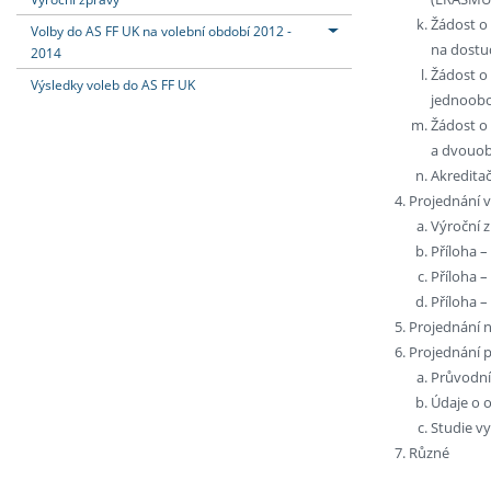
Žádost o
Volby do AS FF UK na volební období 2012 -
na dostu
2014
Žádost o
Výsledky voleb do AS FF UK
jednoobo
Žádost o
a dvouob
Akreditač
Projednání v
Výroční 
Příloha –
Příloha –
Příloha –
Projednání 
Projednání p
Průvodní
Údaje o 
Studie vy
Různé