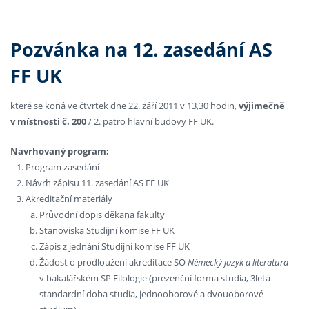
Pozvánka na 12. zasedání AS
FF UK
které se koná ve čtvrtek dne 22. září 2011 v 13,30 hodin,
výjimečně
v místnosti č. 200
/ 2. patro hlavní budovy FF UK.
Navrhovaný program:
Program zasedání
Návrh zápisu 11. zasedání AS FF UK
Akreditační materiály
Průvodní dopis děkana fakulty
Stanoviska Studijní komise FF UK
Zápis z jednání Studijní komise FF UK
Žádost o prodloužení akreditace SO
Německý jazyk a literatura
v bakalářském SP Filologie (prezenční forma studia, 3letá
standardní doba studia, jednooborové a dvouoborové