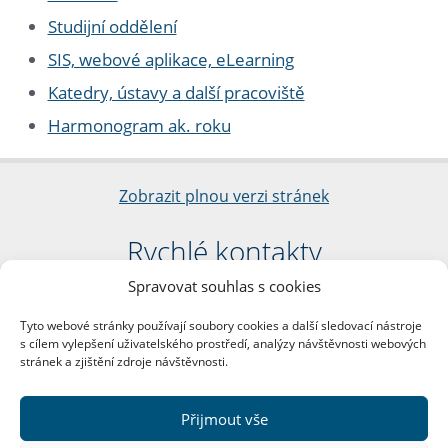
Studijní oddělení
SIS, webové aplikace, eLearning
Katedry, ústavy a další pracoviště
Harmonogram ak. roku
Zobrazit plnou verzi stránek
Rychlé kontakty
Spravovat souhlas s cookies
Filozofická fakulta
Univerzita Karlova
Tyto webové stránky používají soubory cookies a další sledovací nástroje
nám. Jana Palacha 1/2
s cílem vylepšení uživatelského prostředí, analýzy návštěvnosti webových
116 38 Praha 1
stránek a zjištění zdroje návštěvnosti.
IČO: 00216208
DIČ: CZ00216208
Přijmout vše
Další kontakty