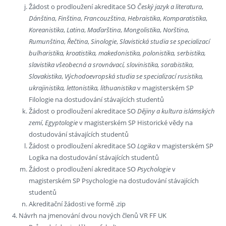
Žádost o prodloužení akreditace SO
Český jazyk a literatura
,
Dánština
,
Finština
,
Francouzština
,
Hebraistika
,
Komparatistika
,
Koreanistika
,
Latina
,
Maďarština
,
Mongolistika
,
Norština
,
Rumunština
,
Řečtina
,
Sinologie
,
Slavistická studia se specializací
bulharistika, kroatistika, makedonistika, polonistika, serbistika,
slavistika všeobecná a srovnávací, slovinistika, sorabistika
,
Slovakistika
,
Východoevropská studia se specializací rusistika,
ukrajinistika, lettonistika, lithuanistika
v magisterském SP
Filologie na dostudování stávajících studentů
Žádost o prodloužení akreditace SO
Dějiny a kultura islámských
zemí
,
Egyptologie
v magisterském SP Historické vědy na
dostudování stávajících studentů
Žádost o prodloužení akreditace SO
Logika
v magisterském SP
Logika na dostudování stávajících studentů
Žádost o prodloužení akreditace SO
Psychologie
v
magisterském SP Psychologie na dostudování stávajících
studentů
Akreditační žádosti ve formě .zip
Návrh na jmenování dvou nových členů VR FF UK