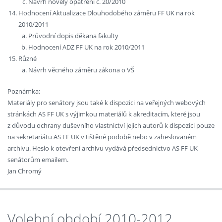
Návrh novely opatření č. 20/2010
Hodnocení Aktualizace Dlouhodobého záměru FF UK na rok
2010/2011
Průvodní dopis děkana fakulty
Hodnocení ADZ FF UK na rok 2010/2011
Různé
Návrh věcného záměru zákona o VŠ
Poznámka:
Materiály pro senátory jsou také k dispozici na veřejných webových
stránkách AS FF UK s výjimkou materiálů k akreditacím, které jsou
z důvodu ochrany duševního vlastnictví jejich autorů k dispozici pouze
na sekretariátu AS FF UK v tištěné podobě nebo v zaheslovaném
archivu. Heslo k otevření archivu vydává předsednictvo AS FF UK
senátorům emailem.
Jan Chromý
Volební období 2010-2012