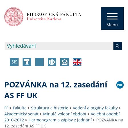
POZVÁNKA na 12. zasedání
AS FF UK
FF
>
Fakulta
>
Struktura a historie
>
Vedení a orgány fakulty
>
Akademický senát
>
Minulá volební období
>
Volební období
2010-2012
>
Harmonogram a zápisy z jednání
>
POZVÁNKA na
12. zasedání AS FF UK