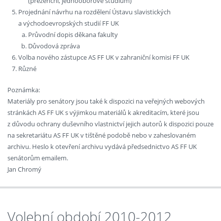
(prezenční, jednooborové studium)
Projednání návrhu na rozdělení Ústavu slavistických
a východoevropských studií FF UK
Průvodní dopis děkana fakulty
Důvodová zpráva
Volba nového zástupce AS FF UK v zahraniční komisi FF UK
Různé
Poznámka:
Materiály pro senátory jsou také k dispozici na veřejných webových
stránkách AS FF UK s výjimkou materiálů k akreditacím, které jsou
z důvodu ochrany duševního vlastnictví jejich autorů k dispozici pouze
na sekretariátu AS FF UK v tištěné podobě nebo v zaheslovaném
archivu. Heslo k otevření archivu vydává předsednictvo AS FF UK
senátorům emailem.
Jan Chromý
Volební období 2010-2012