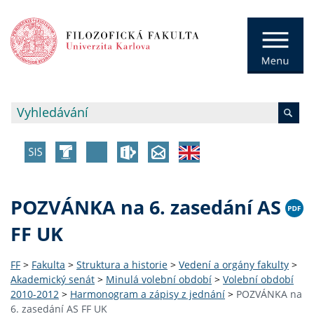
POZVÁNKA na 6. zasedání AS
FF UK
FF
>
Fakulta
>
Struktura a historie
>
Vedení a orgány fakulty
>
Akademický senát
>
Minulá volební období
>
Volební období
2010-2012
>
Harmonogram a zápisy z jednání
>
POZVÁNKA na
6. zasedání AS FF UK