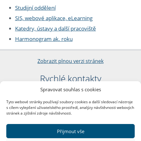
Studijní oddělení
SIS, webové aplikace, eLearning
Katedry, ústavy a další pracoviště
Harmonogram ak. roku
Zobrazit plnou verzi stránek
Rychlé kontakty
Spravovat souhlas s cookies
Filozofická fakulta
Univerzita Karlova
Tyto webové stránky používají soubory cookies a další sledovací nástroje
nám. Jana Palacha 1/2
s cílem vylepšení uživatelského prostředí, analýzy návštěvnosti webových
116 38 Praha 1
stránek a zjištění zdroje návštěvnosti.
IČO: 00216208
DIČ: CZ00216208
Přijmout vše
Další kontakty