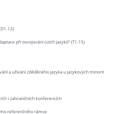
(D1.12)
ptace při osvojování cizích jazyků“ (T1.15)
vání a užívání zděděného jazyka u jazykových minorit
ch i zahraničních konferencích
kého referenčního rámce