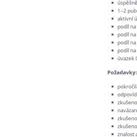
úspěšně 
1–2 publ
aktivní 
podíl na
podíl na
podíl na
podíl na
úvazek 
Požadavky:
pokroči
odpovída
zkušeno
navázan
zkušeno
zkušeno
znalost