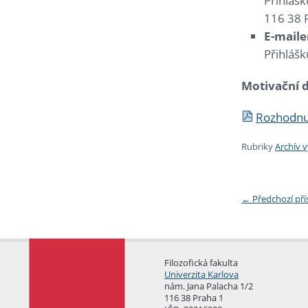
Přihláš
116 38 
E-mail
Přihláš
Motivační d
Rozhodnu
Rubriky
Archív 
←
Předchozí př
Filozofická fakulta
Univerzita Karlova
nám. Jana Palacha 1/2
116 38 Praha 1