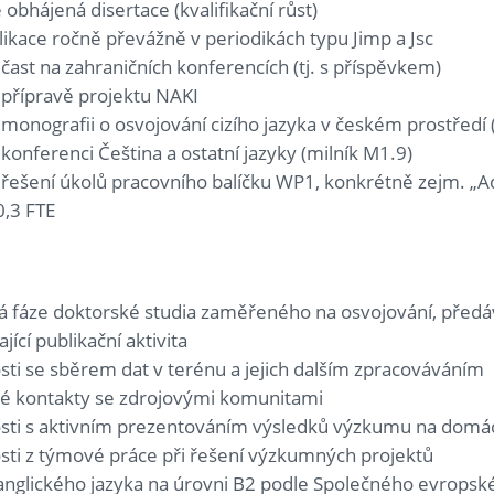
obhájená disertace (kvalifikační růst)
ikace ročně převážně v periodikách typu Jimp a Jsc
účast na zahraničních konferencích (tj. s příspěvkem)
 přípravě projektu NAKI
 monografii o osvojování cizího jazyka v českém prostředí 
 konferenci Čeština a ostatní jazyky (milník M1.9)
 řešení úkolů pracovního balíčku WP1, konkrétně zejm. „Ada
0,3 FTE
lá fáze doktorské studia zaměřeného na osvojování, předá
jící publikační aktivita
sti se sběrem dat v terénu a jejich dalším zpracováváním
é kontakty se zdrojovými komunitami
sti s aktivním prezentováním výsledků výzkumu na domácí
sti z týmové práce při řešení výzkumných projektů
 anglického jazyka na úrovni B2 podle Společného evrops