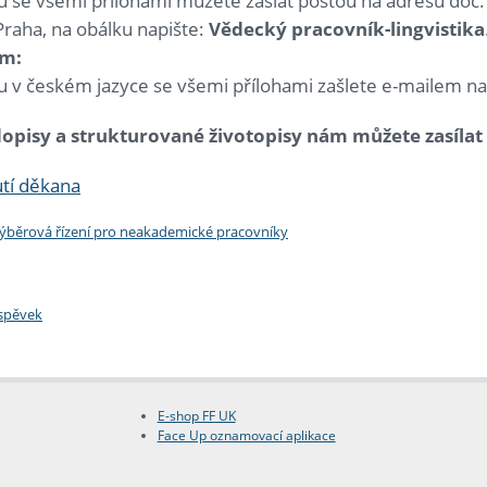
ku se všemi přílohami můžete zaslat poštou na adresu
doc.
Praha, na obálku napište:
Vědecký pracovník-lingvistika
em:
ku v českém jazyce se všemi přílohami zašlete e-mailem na
opisy a strukturované životopisy nám můžete zasílat d
tí děkana
výběrová řízení pro neakademické pracovníky
íspěvek
E-shop FF UK
Face Up oznamovací aplikace