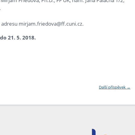
 Mirjam Friedová, Ph.D.,
FF UK, nám. Jana Palacha 1/2,
.
 adresu mirjam.friedova@ff.cuni.cz.
o 21. 5. 2018.
Další příspěvek
→