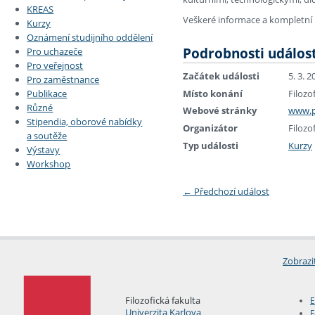
KREAS
Veškeré informace a kompletn
Kurzy
Oznámení studijního oddělení
Podrobnosti událost
Pro uchazeče
Pro veřejnost
Začátek události
5. 3. 2
Pro zaměstnance
Místo konání
Filozo
Publikace
Různé
Webové stránky
www.p
Stipendia, oborové nabídky
Organizátor
Filozo
a soutěže
Typ události
Kurzy
Výstavy
Workshop
←
Předchozí událost
Zobrazi
Filozofická fakulta
E
Univerzita Karlova
F