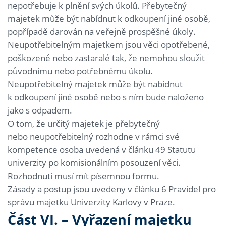
nepotřebuje k plnění svých úkolů. Přebytečný
majetek může být nabídnut k odkoupení jiné osobě,
popřípadě darován na veřejně prospěšné úkoly.
Neupotřebitelným majetkem jsou věci opotřebené,
poškozené nebo zastaralé tak, že nemohou sloužit
původnímu nebo potřebnému úkolu.
Neupotřebitelný majetek může být nabídnut
k odkoupení jiné osobě nebo s ním bude naloženo
jako s odpadem.
O tom, že určitý majetek je přebytečný
nebo neupotřebitelný rozhodne v rámci své
kompetence osoba uvedená v článku 49 Statutu
univerzity po komisionálním posouzení věci.
Rozhodnutí musí mít písemnou formu.
Zásady a postup jsou uvedeny v článku 6 Pravidel pro
správu majetku Univerzity Karlovy v Praze.
Část VI. – Vyřazení majetku