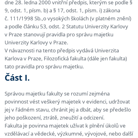
dne 28. ledna 2000 vnitřní předpis, kterým se podle §
9, odst. 1, písm. b) a § 17, odst. 1, písm. i) zákona
č. 111/1998 Sb.,o vysokých školách (v platném znění)
a podle článku 53, odst. 2 Statutu Univerzity Karlovy
v Praze stanovují pravidla pro správu majetku
Univerzity Karlovy v Praze.
V návaznosti na tento předpis vydává Univerzita
Karlova v Praze, Filozofická fakulta (dále jen fakulta)
tato pravidla pro správu majetku.
Část I.
Správou majetku fakulty se rozumí zejména
povinnost vést veškerý majetek v evidenci, udržovat
jej v řádném stavu, chránit jej a dbát, aby se předešlo
jeho poškození, ztrátě, zneužití a odcizení.
Fakulta je povinna majetek užívat k plnění úkolů ve
vzdělávací a vědecké, výzkumné, vývojové, nebo další