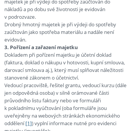
majetek je při výdeji do spotřeby zaúčtován do
nákladů a po dobu své životnosti je evidován
v podrozvaze.
Drobný hmotný majetek je při výdeji do spotřeby
zaúčtován jako spotřeba materiálu a nadále není
evidován.
3. Pořízení a zařazení majetku
Dokladem při pořízení majetku je účetní doklad
(faktura, doklad o nákupu v hotovosti, kupní smlouva,
darovací smlouva aj.), který musí splňovat náležitosti
stanovené zákonem o účetnictví.
Vedoucí pracoviště, řešitel grantu, vedoucí kurzu (dále
jen odpovědná osoba) v silně orámované části
průvodního listu faktury nebo ve formuláři
k pokladnímu vyúčtování (oba formuláře jsou
uveřejněny na webových stránkách ekonomického
oddělení
[1]
) vyplní informace nutné pro evidenci
majetku (inventáře):