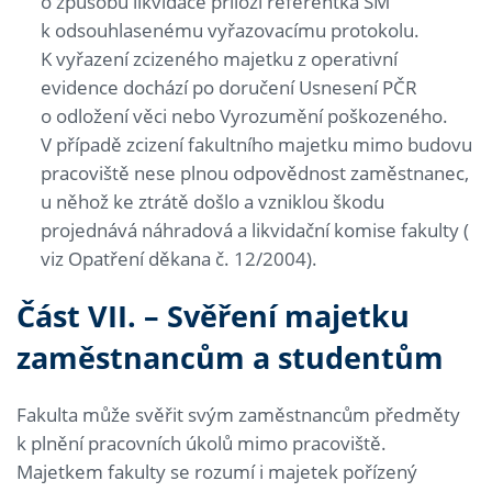
o způsobu likvidace přiloží referentka SM
k odsouhlasenému vyřazovacímu protokolu.
K vyřazení zcizeného majetku z operativní
evidence dochází po doručení Usnesení PČR
o odložení věci nebo Vyrozumění poškozeného.
V případě zcizení fakultního majetku mimo budovu
pracoviště nese plnou odpovědnost zaměstnanec,
u něhož ke ztrátě došlo a vzniklou škodu
projednává náhradová a likvidační komise fakulty (
viz Opatření děkana č. 12/2004).
Část VII. – Svěření majetku
zaměstnancům a studentům
Fakulta může svěřit svým zaměstnancům předměty
k plnění pracovních úkolů mimo pracoviště.
Majetkem fakulty se rozumí i majetek pořízený