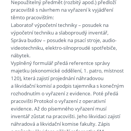
Nepoužitelný předmět (rozbitý apod.) předloží
pracoviště s návrhem na vyřazení k vyjádření
těmto pracovištím:
Laboratoř výpočetní techniky – posudek na
výpočetní techniku a slaboproudý inventář,
Správa budov – posudek na psací stroje, audio-
videotechniku, elektro-silnoproudé spotřebiče,
nábytek.
Vyplněný formulář předá referentce správy
majetku (ekonomické oddělení, 1. patro, místnost
120), která zajistí projednání náhradovou
a likvidační komisí a podpis tajemníka s konečným
rozhodnutím o vyřazení z evidence. Poté předá
pracovišti Protokol o vyřazení z operativní
evidence. Až do písemného vyřazení musí
inventář zůstat na pracovišti. Jeho likvidaci zajistí
náhradová a likvidační komise fakulty. Zápis