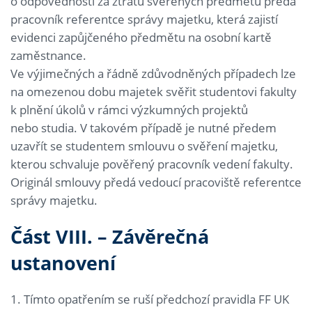
o odpovědnosti za ztrátu svěřených předmětů předá
pracovník referentce správy majetku, která zajistí
evidenci zapůjčeného předmětu na osobní kartě
zaměstnance.
Ve výjimečných a řádně zdůvodněných případech lze
na omezenou dobu majetek svěřit studentovi fakulty
k plnění úkolů v rámci výzkumných projektů
nebo studia. V takovém případě je nutné předem
uzavřít se studentem smlouvu o svěření majetku,
kterou schvaluje pověřený pracovník vedení fakulty.
Originál smlouvy předá vedoucí pracoviště referentce
správy majetku.
Část VIII. – Závěrečná
ustanovení
1. Tímto opatřením se ruší předchozí pravidla FF UK