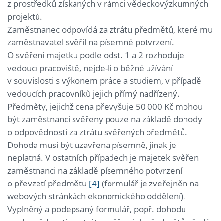
z prostředků získaných v rámci vědeckovýzkumných
projektů.
Zaměstnanec odpovídá za ztrátu předmětů, které mu
zaměstnavatel svěřil na písemné potvrzení.
O svěření majetku podle odst. 1 a 2 rozhoduje
vedoucí pracoviště, nejde-li o běžné užívání
v souvislosti s výkonem práce a studiem, v případě
vedoucích pracovníků jejich přímý nadřízený.
Předměty, jejichž cena převyšuje 50 000 Kč mohou
být zaměstnanci svěřeny pouze na základě dohody
o odpovědnosti za ztrátu svěřených předmětů.
Dohoda musí být uzavřena písemně, jinak je
neplatná. V ostatních případech je majetek svěřen
zaměstnanci na základě písemného potvrzení
o převzetí předmětu
[4]
(formulář je zveřejněn na
webových stránkách ekonomického oddělení).
Vyplněný a podepsaný formulář, popř. dohodu