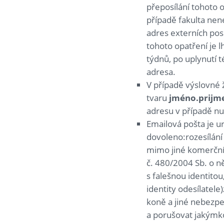
přeposílání tohoto 
případě fakulta ne
adres externích po
tohoto opatření je 
týdnů, po uplynutí 
adresa.
V případě výslovné 
tvaru
jméno.prijme
adresu v případě nu
Emailová pošta je u
dovoleno:rozesílání
mimo jiné komerční 
č. 480/2004 Sb. o n
s falešnou identito
identity odesílatele
koně a jiné nebezpe
a porušovat jakýmk