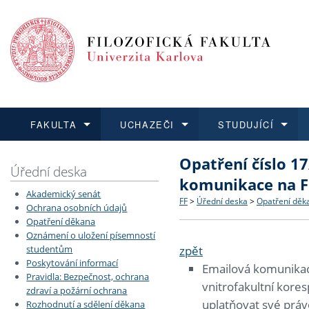
FAKULTA
UCHAZEČI
STUDUJÍCÍ
Opatření číslo 1
FAKULTA
UCHAZEČI
STUDUJÍCÍ
VĚDA A VÝZKUM
ZAHRANIČÍ
Struktura a historie
Co studovat a jak se přihlá
Bakalářské a magisterské
O vědě a výzkumu na FF
Aktuální nabídky a výběrov
Úřední deska
komunikace na F
Akademický senát
Dozvědět se více
Podat přihlášku
Dozvědět se více
Dozvědět se více
Dozvědět se více
Strategie a další dokumen
Učitelské studijní program
Doktorské studium
Akademické kvalifikace
Vyjíždějící studenti
FF
>
Úřední deska
>
Opatření děk
Ochrana osobních údajů
Opatření děkana
Oznámení o uložení písemností
Podpora a benefity pro z
Informace k průběhu přijím
Rigorózní řízení
Granty a projekty
Přijíždějící studenti
zpět
studentům
Poskytování informací
Emailová komunikace
Absolventi fakulty
Vyjíždějící zaměstnanci
Pravidla: Bezpečnost, ochrana
vnitrofakultní kore
zdraví a požární ochrana
uplatňovat své prá
Rozhodnutí a sdělení děkana
Fakultní školy FF UK