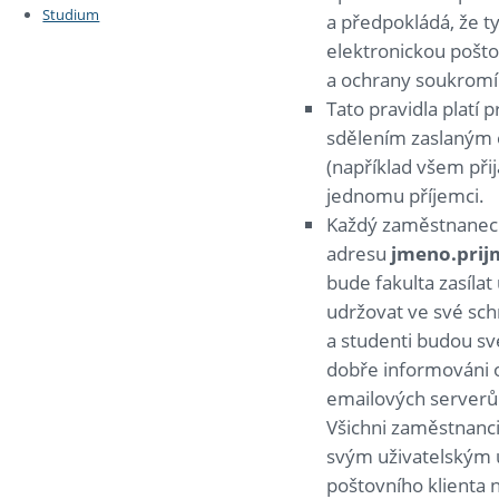
Studium
a předpokládá, že t
elektronickou pošto
a ochrany soukromí j
Tato pravidla platí
sdělením zaslaným 
(například všem př
jednomu příjemci.
Každý zaměstnanec r
adresu
jmeno.prij
bude fakulta zasíla
udržovat ve své sc
a studenti budou sv
dobře informováni o
emailových serverů a
Všichni zaměstnanci
svým uživatelským 
poštovního klienta 