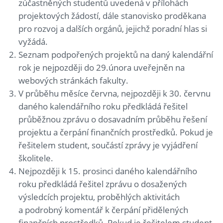
zúčastněných studentů uvedená v přílohách
projektových žádostí, dále stanovisko proděkana
pro rozvoj a dalších orgánů, jejichž poradní hlas si
vyžádá.
Seznam podpořených projektů na daný kalendářní
rok je nejpozději do 29.února uveřejněn na
webových stránkách fakulty.
V průběhu měsíce června, nejpozději k 30. červnu
daného kalendářního roku předkládá řešitel
průběžnou zprávu o dosavadním průběhu řešení
projektu a čerpání finančních prostředků. Pokud je
řešitelem student, součástí zprávy je vyjádření
školitele.
Nejpozději k 15. prosinci daného kalendářního
roku předkládá řešitel zprávu o dosažených
výsledcích projektu, proběhlých aktivitách
a podrobný komentář k čerpání přidělených
finančních prostředků. Pokud je řešitelem student,