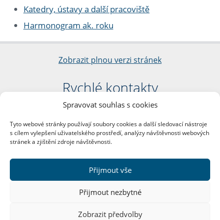
Katedry, ústavy a další pracoviště
Harmonogram ak. roku
Zobrazit plnou verzi stránek
Rychlé kontakty
Spravovat souhlas s cookies
Filozofická fakulta
Univerzita Karlova
Tyto webové stránky používají soubory cookies a další sledovací nástroje
nám. Jana Palacha 1/2
s cílem vylepšení uživatelského prostředí, analýzy návštěvnosti webových
116 38 Praha 1
stránek a zjištění zdroje návštěvnosti.
IČO: 00216208
DIČ: CZ00216208
Přijmout vše
Další kontakty
Přijmout nezbytné
Podatelna
Zobrazit předvolby