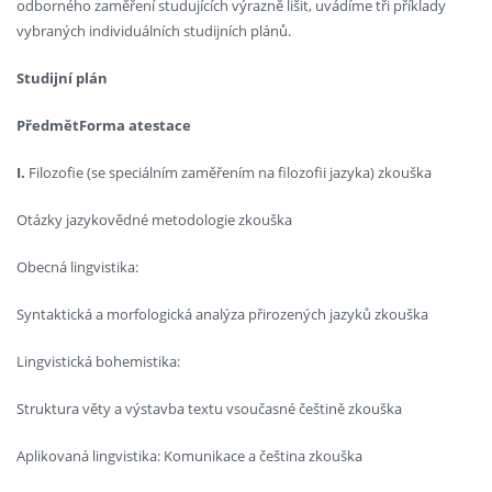
odborného zaměření studujících výrazně lišit, uvádíme tři příklady
vybraných individuálních studijních plánů.
Studijní plán
Předmět
Forma atestace
I.
Filozofie (se speciálním zaměřením na filozofii jazyka) zkouška
Otázky jazykovědné metodologie zkouška
Obecná lingvistika:
Syntaktická a morfologická analýza přirozených jazyků zkouška
Lingvistická bohemistika:
Struktura věty a výstavba textu vsoučasné češtině zkouška
Aplikovaná lingvistika: Komunikace a čeština zkouška