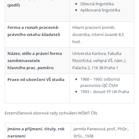
Obecná lingvistika
(podíl)
Aplikovaná lingvistika
Forma a rozsah pracovně-
Hlavní pracovní poměr,
právního vztahu kžadateli
docentka, interní úvazek 8,5
hod.
Název, sídlo a právní forma
Univerzita Karlova, Fakulta
zaměstnavatele
filozofická, veřejná VŠ, nám. J.
hlavního prac. poměru
Palacha 2, 116 38 Praha 1
1968 – 1993: odborná
Praxe od ukončení VŠ studia
pracovnice ÚJČ ČSAV
1993 – dosud: FF UK Praha
Externíčlenové oborové rady (schváleni MŠMT ČR)
Jméno a příjmení, tituly, rok
Jarmila Panevová, prof., PhDr.,
narození
DrSc., 1938