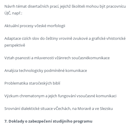
Návrh témat disertačních prací, jejichž školiteli mohou být pracovnícu
ÚJČ, např.:
Aktuální procesy včeské morfologii
Adaptace cizích slov do češtiny vrovině zvukové a grafické vhistorické
perspektivě
Vztah psanosti a mluvenosti vžánrech současnékomunikace
Analýza technologicky podmíněné komunikace
Problematika staročeských biblí
Výzkum chrematonym a jejich fungování vsoučasné komunikaci
Srovnání dialektické situace vČechách, na Moravě a ve Slezsku
7. Doklady o zabezpečení studijního programu