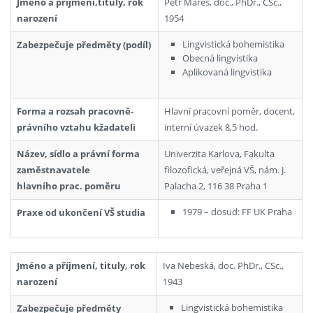
Jméno a příjmení,tituly, rok
Petr Mareš, doc., PhDr., CSc.,
narození
1954
Lingvistická bohemistika
Zabezpečuje předměty (podíl)
Obecná lingvistika
Aplikovaná lingvistika
Forma a rozsah pracovně-
Hlavní pracovní poměr, docent,
právního vztahu kžadateli
interní úvazek 8,5 hod.
Název, sídlo a právní forma
Univerzita Karlova, Fakulta
zaměstnavatele
filozofická, veřejná VŠ, nám. J.
hlavního prac. poměru
Palacha 2, 116 38 Praha 1
1979 – dosud: FF UK Praha
Praxe od ukončení VŠ studia
Jméno a příjmení, tituly, rok
Iva Nebeská, doc. PhDr., CSc.,
narození
1943
Lingvistická bohemistika
Zabezpečuje předměty