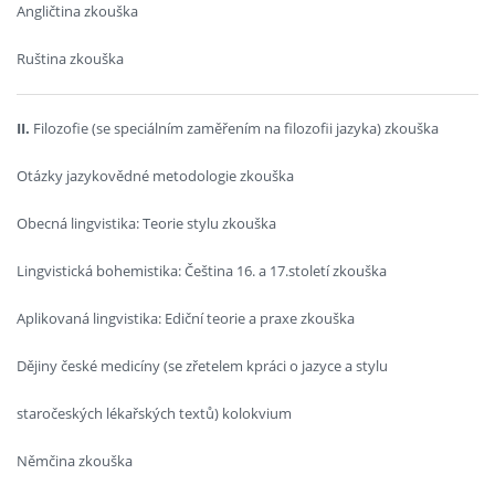
Angličtina zkouška
Ruština zkouška
II.
Filozofie (se speciálním zaměřením na filozofii jazyka) zkouška
Otázky jazykovědné metodologie zkouška
Obecná lingvistika: Teorie stylu zkouška
Lingvistická bohemistika: Čeština 16. a 17.století zkouška
Aplikovaná lingvistika: Ediční teorie a praxe zkouška
Dějiny české medicíny (se zřetelem kpráci o jazyce a stylu
staročeských lékařských textů) kolokvium
Němčina zkouška