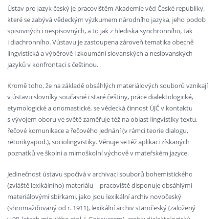
Ústav pro jazyk český je pracovištěm Akademie věd České republiky,
které se zabývá vědeckým výzkumem národního jazyka, jeho podob
spisovných i nespisovných, a to jak z hlediska synchronního, tak
i diachronního. Vústavu je zastoupena zároveň tematika obecně
lingvistická a výběrově i zkoumání slovanských a neslovanských
jazyků v konfrontaci s češtinou.
Kromě toho, že na základě obsáhlých materiálových souborů vznikají
v ústavu slovníky současné i staré češtiny, práce dialektologické,
etymologické a onomastické, se vědecká činnost ÚJČ v kontaktu
s vývojem oboru ve světě zaměřuje též na oblast lingvistiky textu,
řečové komunikace a řečového jednání (v rámci teorie dialogu,
rétorikyapod.), sociolingvistiky. Věnuje se též aplikaci získaných
poznatků ve školní a mimoškolní výchově v mateřském jazyce.
Jedinečnost ústavu spočívá v archivaci souborů bohemistického
(zvláště lexikálního) materiálu – pracoviště disponuje obsáhlými
materiálovými sbírkami, jako jsou lexikální archiv novočeský
(shromažďovaný od r. 1911), lexikální archiv staročeský (založený
v 90. letech minulého stol. J. Gebauerem), archiv dialektologický,