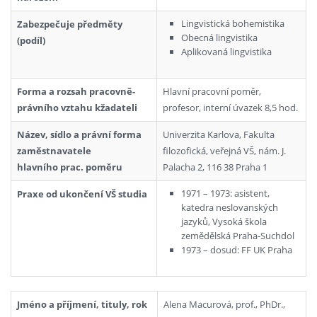
Lingvistická bohemistika
Zabezpečuje předměty
Obecná lingvistika
(podíl)
Aplikovaná lingvistika
Forma a rozsah pracovně-
Hlavní pracovní poměr,
právního vztahu kžadateli
profesor, interní úvazek 8,5 hod.
Název, sídlo a právní forma
Univerzita Karlova, Fakulta
zaměstnavatele
filozofická, veřejná VŠ, nám. J.
hlavního prac. poměru
Palacha 2, 116 38 Praha 1
1971 – 1973: asistent,
Praxe od ukončení VŠ studia
katedra neslovanských
jazyků, Vysoká škola
zemědělská Praha-Suchdol
1973 – dosud: FF UK Praha
Jméno a příjmení, tituly, rok
Alena Macurová, prof., PhDr.,