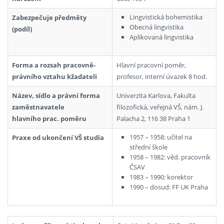
Lingvistická bohemistika
Zabezpečuje předměty
Obecná lingvistika
(podíl)
Aplikovaná lingvistika
Forma a rozsah pracovně-
Hlavní pracovní poměr,
právního vztahu kžadateli
profesor, interní úvazek 8 hod.
Název, sídlo a právní forma
Univerzita Karlova, Fakulta
zaměstnavatele
filozofická, veřejná VŠ, nám. J.
hlavního prac. poměru
Palacha 2, 116 38 Praha 1
1957 – 1958: učitel na
Praxe od ukončení VŠ studia
střední škole
1958 – 1982: věd. pracovník
ČSAV
1983 – 1990: korektor
1990 – dosud: FF UK Praha