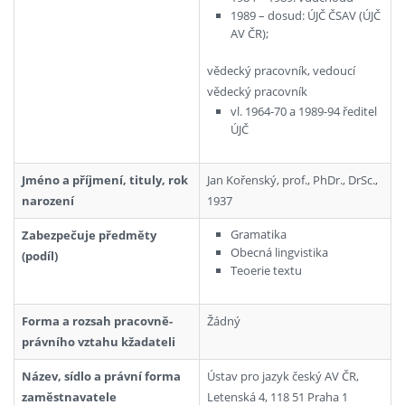
1989 – dosud: ÚJČ ČSAV (ÚJČ
AV ČR);
vědecký pracovník, vedoucí
vědecký pracovník
vl. 1964-70 a 1989-94 ředitel
ÚJČ
Jméno a příjmení, tituly, rok
Jan Kořenský, prof., PhDr., DrSc.,
narození
1937
Gramatika
Zabezpečuje předměty
Obecná lingvistika
(podíl)
Teoerie textu
Forma a rozsah pracovně-
Žádný
právního vztahu kžadateli
Název, sídlo a právní forma
Ústav pro jazyk český AV ČR,
zaměstnavatele
Letenská 4, 118 51 Praha 1