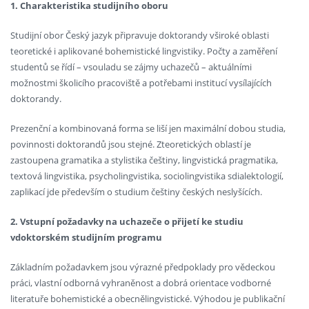
1. Charakteristika studijního oboru
Studijní obor Český jazyk připravuje doktorandy vširoké oblasti
teoretické i aplikované bohemistické lingvistiky. Počty a zaměření
studentů se řídí – vsouladu se zájmy uchazečů – aktuálními
možnostmi školicího pracoviště a potřebami institucí vysílajících
doktorandy.
Prezenční a kombinovaná forma se liší jen maximální dobou studia,
povinnosti doktorandů jsou stejné. Zteoretických oblastí je
zastoupena gramatika a stylistika češtiny, lingvistická pragmatika,
textová lingvistika, psycholingvistika, sociolingvistika sdialektologií,
zaplikací jde především o studium češtiny českých neslyšících.
2. Vstupní požadavky na uchazeče o přijetí ke studiu
vdoktorském studijním programu
Základním požadavkem jsou výrazné předpoklady pro vědeckou
práci, vlastní odborná vyhraněnost a dobrá orientace vodborné
literatuře bohemistické a obecnělingvistické. Výhodou je publikační