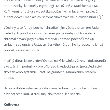
onomastický, kartotéky etymologik (založené V. Machkem a J. M.
Kořínkem),fonotéka a videotéka současných mluvených projevů,
autentických i mediálních, shromažďovaných vaudiovideostudiu ÚJČ.
Všechny tyto fondy jsou nenahraditelným východiskem pro řadu
vědeckých publikací a slouží rovněž pro potřeby doktorandů. Při
shromažďování jazykového materiálu pomocí počítačů má ÚJČ
smluvní spolupráci s Ústavem českého národního korpusu, na jehož
činnosti se rovněž podílí.
Značný důraz klade vedení ústavu na získávání a výchovu doktorandů
a vytváří jim podmínky pro přípravu k vědecké práci (prostřednictvím
školitelského systému, ´častí na grantech, zahraničními stážemi
apod.).
Ústav je dobře vybaven počítačovou technikou, audiotechnikou
a videotechnikou, kterou mají doktorandi k dispozici.
Knihovna