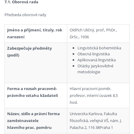
7.1. Oborová rada
Předseda oborové rady
Jméno a příjmení, tituly, rok
Oldřich Uličný, prof., PhDr.,
narození
DrSc., 1936
Lingvistická bohemistika
Zabezpečuje předměty
Obecná lingvistika
(podíl)
Aplikovaná lingvistika
Otázky jazykovědné
metodologie
Forma a rozsah pracovně-
Hlavní pracovní poměr,
právního vztahu kžadateli
profesor, interní úvazek 8,5
hod.
Název, sídlo a právní forma
Univerzita Karlova, Fakulta
zaměstnavatele
filozofická, veřejná VŠ, nám. J.
hlavního prac. poměru
Palacha 2, 116 38Praha 1