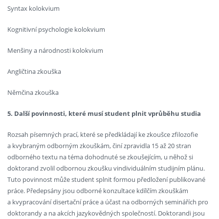
Syntax kolokvium
Kognitivní psychologie kolokvium
Menšiny a národnosti kolokvium
Angličtina zkouška
Němčina zkouška
5. Další povinnosti, které musí student plnit vprůběhu studia
Rozsah písemných prací, které se předkládají ke zkoušce zfilozofie
a kvybraným odborným zkouškám, činí zpravidla 15 až 20 stran
odborného textu na téma dohodnuté se zkoušejícím, u něhož si
doktorand zvolil odbornou zkoušku vindividuálním studijním plánu.
Tuto povinnost může student splnit formou předložení publikované
práce. Předepsány jsou odborné konzultace kdílčím zkouškám
a kvypracování disertační práce a účast na odborných seminářích pro
doktorandy a na akcích jazykovědných společností. Doktorandi jsou