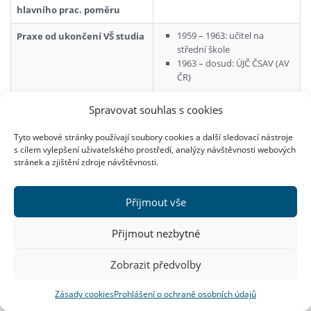
hlavního prac. poměru
1959 – 1963: učitel na
Praxe od ukončení VŠ studia
střední škole
1963 – dosud: ÚJČ ČSAV (AV
ČR)
postupně vědecký aspirant,
Spravovat souhlas s cookies
vědecký pracovník, vedoucí
vědecký pracovník
Tyto webové stránky používají soubory cookies a další sledovací nástroje
s cílem vylepšení uživatelského prostředí, analýzy návštěvnosti webových
1992 – dosud
stránek a zjištění zdroje návštěvnosti.
vysokoškolský učitel
FF Univerzity Palackého
Přijmout vše
Olomouc
Přijmout nezbytné
Světla Čmejrková, PhDr., CSc.,
Zobrazit předvolby
1950
Jméno a příjmení, tituly, rok
Zásady cookies
Prohlášení o ochraně osobních údajů
narození