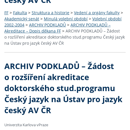
FF
>
Fakulta
>
Struktura a historie
>
Vedení a orgány fakulty
>
Akademický senát
>
Minulá volební období
>
Volební období
2002-2004
>
ARCHIV PODKLADŮ
>
ARCHIV PODKLADŮ –
Akreditace – Dopis děkana FF
>
ARCHIV PODKLADŮ – Žádost
o rozšíření akreditace doktorského stud.programu Český jazyk
na Ústav pro jazyk český AV ČR
ARCHIV PODKLADŮ – Žádost
o rozšíření akreditace
doktorského stud.programu
Český jazyk na Ústav pro jazyk
český AV ČR
Univerzita Karlova vPraze