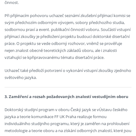
činnost.
Při přijímacím pohovoru uchazeč seznámí zkušební přijímací komisi se
svým předchozím odborným vývojem, sobory předchozího studia,
sodbornou praxí a event. publikační činností voboru. Součástí vstupní
přijímací zkoušky je předložení projektu budoucí doktorské disertační
práce. O projektu se vede odborný rozhovor, vněmž se prověřuje
nejen znalost obecně teoretických základů oboru, ale i znalosti
vztahující se kpřipravovanému tématu disertační práce.
Uchazeč také předloží potvrzení o vykonání vstupní zkoušky zjednoho
světového jazyka.
3. Zaměření a rozsah požadovaných znalostí vestudijním oboru
Doktorský studijní program v oboru Český jazyk se vÚstavu českého
jazyka a teorie komunikace FF UK Praha realizuje formou
individuálního studijního programu, který je zaměřen na prohloubení
metodologie a teorie oboru a na získání odborných znalostí, které jsou