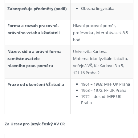
Obecná lingvistika
Zabezpečuje předměty (podíl)
Forma a rozsah pracovně-
Hlavní pracovní poměr,
právního vztahu kžadateli
profesorka , interní úvazek 8,5
hod.
Název, sídlo a právní forma
Univerzita Karlova,
zaměstnavatele
Matematicko-fyzikální fakulta,
hlavního prac. poměru
veřejná VŠ, Ke Karlovu 3 a 5,
121 16 Praha 2
1961 – 1968: MFF UK Praha
Praxe od ukončení VŠ studia
1968 – 1972: FF UK Praha
1972 – dosud: MFF UK
Praha
Za Ústav pro jazyk český AV ČR