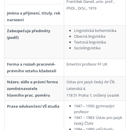
František Daneš, univ. prof. ,
PhDr., DrSc., 1919
Jméno a příjmení, tituly, rok
narození
Lingvistická bohemistika
Zabezpečuje předměty
Obecná lingvistika
(podíl)
Textová lingvistika
Sociolingvistika
Forma a rozsah pracovně-
Emeritní profesor FF UK
právního vztahu kžadateli
Název, sídlo a právní forma
Ústav pro jazyk český AV ČR,
zaměstnavatele
Letenská 4,
hlavního prac. poměru
118 51 Praha 1; snížený úvazek
1947 – 1950: gymnazijní
Praxe odukončení VŠ studia
profesor
1947 – 1983: Ústav pro jazyk
český ČSAV
1984 – 1989: vdůchodu