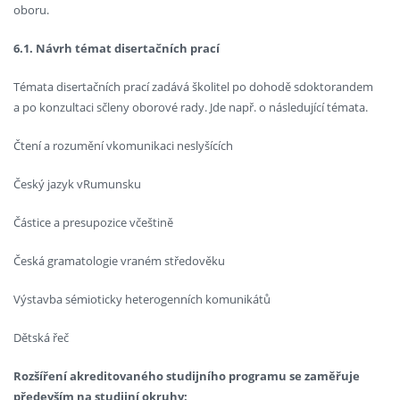
oboru.
6.1. Návrh témat disertačních prací
Témata disertačních prací zadává školitel po dohodě sdoktorandem
a po konzultaci sčleny oborové rady. Jde např. o následující témata.
Čtení a rozumění vkomunikaci neslyšících
Český jazyk vRumunsku
Částice a presupozice včeštině
Česká gramatologie vraném středověku
Výstavba sémioticky heterogenních komunikátů
Dětská řeč
Rozšíření akreditovaného studijního programu se zaměřuje
především na studijní okruhy: