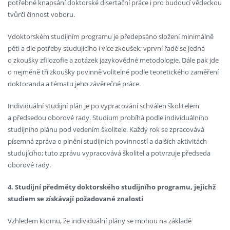
potřebné knapsání doktorské disertační práce i pro budoucí vědeckou
tvůrčí činnost voboru.
Vdoktorském studijním programu je předepsáno složení minimálně
pěti a dle potřeby studujícího i více zkoušek; vprvní řadě se jedná
o zkoušky zfilozofie a zotázek jazykovědné metodologie. Dále pak jde
o nejméně tři zkoušky povinně volitelné podle teoretického zaměření
doktoranda a tématu jeho závěrečné práce.
Individuální studijní plán je po vypracování schválen školitelem
a předsedou oborové rady. Studium probíhá podle individuálního
studijního plánu pod vedením školitele. Každý rok se zpracovává
písemná zpráva o plnění studijních povinností a dalších aktivitách
studujícího; tuto zprávu vypracovává školitel a potvrzuje předseda
oborové rady.
4. Studijní předměty doktorského studijního programu, jejichž
studiem se získávají požadované znalosti
Vzhledem ktomu, že individuální plány se mohou na základě