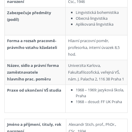
narození
Csc., 1946
Lingvistická bohemistika
Zabezpečuje předměty
Obecná lingvistika
(podíl)
Aplikovaná lingvistika
Forma a rozsah pracovně-
Hlavní pracovní poměr,
právního vztahu kžadateli
profesorka, interní úvazek 8,5
hod.
Název, sídlo a právní forma
Univerzita Karlova,
zaměstnavatele
Fakultafilozofická, veřejná VŠ,
hlavního prac. poměru
nám. J. Palacha 2, 116 38 Praha 1
1968 – 1969: jazyková škola,
Praxe od ukončení VŠ studia
Praha
1968 – dosud: FF UK Praha
Jméno a příjmení, tituly, rok
Alexandr Stich, prof., PhDr.,
narození
CSc., 1934