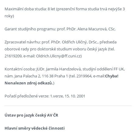
Maximální doba studia: 8 let (prezenční forma studia trvá nejvýše 3
roky)
Garant studijního programu: prof. PhDr. Alena Macurová, CSc.
Zpracovatel návrhu: prof. PhDr. Oldřich Uličný, DrSc., předseda
oborové rady pro doktorské studium voboru český jazyk (tel.
21619209, e-mail: Oldrich.Ulicny@ff.cuni.cz)
Kontaktní osoba: JUDr. Jarmila Handzelová, studijní oddělení FF UK,
nám. Jana Palacha 2, 116 38 Praha 1 (tel. 2319964, e-mail:
Chyba!
Nenalezen zdroj odkazů.
)
Pořadí předložené verze: 1.verze, 15. 10. 2001
Ústav pro jazyk český AV ČR
Hlavní směry vědecké činnosti