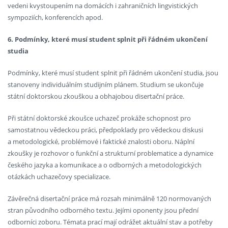
vedeni kvystoupením na domácích i zahraničních lingvistických
sympoziích, konferencích apod.
6. Podmínky, které musí student splnit při řádném ukončení
studia
Podmínky, které musí student splnit při řádném ukončení studia, jsou
stanoveny individuálním studijním plánem. Studium se ukončuje
státní doktorskou zkouškou a obhajobou disertační práce.
Při státní doktorské zkoušce uchazeč prokáže schopnost pro
samostatnou vědeckou práci, předpoklady pro vědeckou diskusi
a metodologické, problémové i faktické znalosti oboru. Náplní
zkoušky je rozhovor o funkční a strukturní problematice a dynamice
českého jazyka a komunikace a o odborných a metodologických
otázkách uchazečovy specializace.
Závěrečná disertační práce má rozsah minimálně 120 normovaných
stran původního odborného textu. Jejími oponenty jsou přední
odborníci zoboru. Témata prací mají odrážet aktuální stav a potřeby