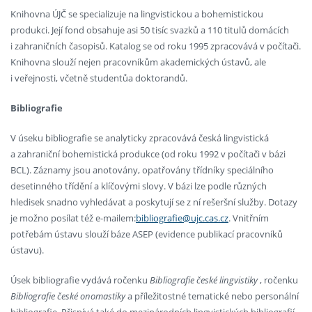
Knihovna ÚJČ se specializuje na lingvistickou a bohemistickou
produkci. Její fond obsahuje asi 50 tisíc svazků a 110 titulů domácích
i zahraničních časopisů. Katalog se od roku 1995 zpracovává v počítači.
Knihovna slouží nejen pracovníkům akademických ústavů, ale
i veřejnosti, včetně studentůa doktorandů.
Bibliografie
V úseku bibliografie se analyticky zpracovává česká lingvistická
a zahraniční bohemistická produkce (od roku 1992 v počítači v bázi
BCL). Záznamy jsou anotovány, opatřovány třídníky speciálního
desetinného třídění a klíčovými slovy. V bázi lze podle různých
hledisek snadno vyhledávat a poskytují se z ní rešeršní služby. Dotazy
je možno posílat též e-mailem:
bibliografie@ujc.cas.cz
. Vnitřním
potřebám ústavu slouží báze ASEP (evidence publikací pracovníků
ústavu).
Úsek bibliografie vydává ročenku
Bibliografie české lingvistiky
, ročenku
Bibliografie české onomastiky
a příležitostné tematické nebo personální
bibliografie. Přispívá také do mezinárodních lingvistických bibliografií.