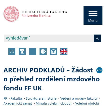
ARCHIV PODKLADŮ – Žádost
o přehled rozdělení mzdového
fondu FF UK
FF
>
Fakulta
>
Struktura a historie
>
Vedení a orgány fakulty
>
Akademický senát
>
Minulá volební období
>
Volební období