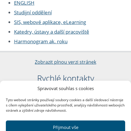
ENGLISH
Studijní oddělení
SIS, webové aplikace, eLearning
Katedry, ústavy a další pracoviště
Harmonogram ak. roku
Zobrazit plnou verzi stránek
Rychlé kontakty
Spravovat souhlas s cookies
Filozofická fakulta
Univerzita Karlova
Tyto webové stránky používají soubory cookies a další sledovací nástroje
nám. Jana Palacha 1/2
s cílem vylepšení uživatelského prostředí, analýzy návštěvnosti webových
116 38 Praha 1
stránek a zjištění zdroje návštěvnosti.
IČO: 00216208
DIČ: CZ00216208
Přijmout vše