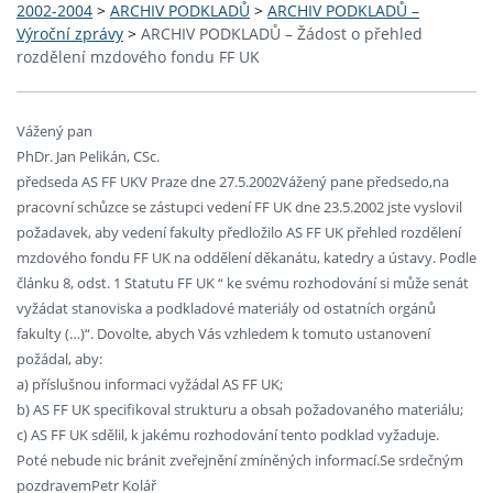
2002-2004
>
ARCHIV PODKLADŮ
>
ARCHIV PODKLADŮ –
Výroční zprávy
>
ARCHIV PODKLADŮ – Žádost o přehled
rozdělení mzdového fondu FF UK
Vážený pan
PhDr. Jan Pelikán, CSc.
předseda AS FF UKV Praze dne 27.5.2002Vážený pane předsedo,na
pracovní schůzce se zástupci vedení FF UK dne 23.5.2002 jste vyslovil
požadavek, aby vedení fakulty předložilo AS FF UK přehled rozdělení
mzdového fondu FF UK na oddělení děkanátu, katedry a ústavy. Podle
článku 8, odst. 1 Statutu FF UK “ ke svému rozhodování si může senát
vyžádat stanoviska a podkladové materiály od ostatních orgánů
fakulty (…)“. Dovolte, abych Vás vzhledem k tomuto ustanovení
požádal, aby:
a) příslušnou informaci vyžádal AS FF UK;
b) AS FF UK specifikoval strukturu a obsah požadovaného materiálu;
c) AS FF UK sdělil, k jakému rozhodování tento podklad vyžaduje.
Poté nebude nic bránit zveřejnění zmíněných informací.Se srdečným
pozdravemPetr Kolář