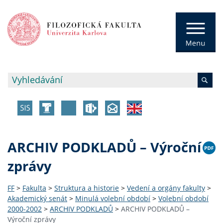
ARCHIV PODKLADŮ – Výroční
zprávy
FF
>
Fakulta
>
Struktura a historie
>
Vedení a orgány fakulty
>
Akademický senát
>
Minulá volební období
>
Volební období
2000-2002
>
ARCHIV PODKLADŮ
>
ARCHIV PODKLADŮ –
Výroční zprávy