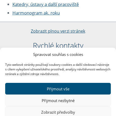
Katedry, ústavy a další pracoviště
Harmonogram ak. roku
Zobrazit plnou verzi stránek
Rychlé kontakty
Spravovat souhlas s cookies
Filozofická fakulta
Univerzita Karlova
Tyto webové stránky používají soubory cookies a další sledovací nástroje
nám. Jana Palacha 1/2
s cílem vylepšení uživatelského prostředí, analýzy návštěvnosti webových
116 38 Praha 1
stránek a zjištění zdroje návštěvnosti.
IČO: 00216208
DIČ: CZ00216208
Přijmout vše
Další kontakty
Přijmout nezbytné
Podatelna
Zobrazit předvolby