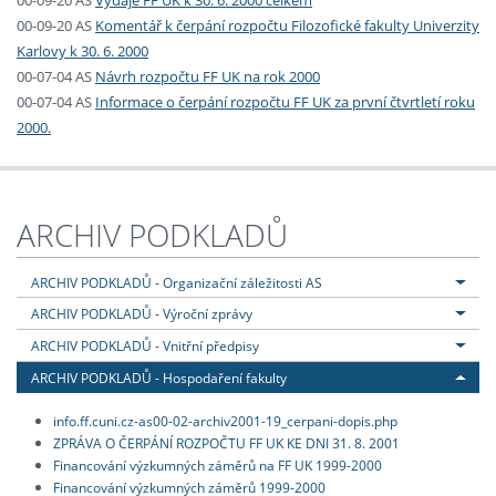
00-09-20 AS
Výdaje FF UK k 30. 6. 2000 celkem
00-09-20 AS
Komentář k čerpání rozpočtu Filozofické fakulty Univerzity
Karlovy k 30. 6. 2000
00-07-04 AS
Návrh rozpočtu FF UK na rok 2000
00-07-04 AS
Informace o čerpání rozpočtu FF UK za první čtvrtletí roku
2000.
ARCHIV PODKLADŮ
ARCHIV PODKLADŮ - Organizační záležitosti AS
ARCHIV PODKLADŮ - Výroční zprávy
ARCHIV PODKLADŮ - Vnitřní předpisy
ARCHIV PODKLADŮ - Hospodaření fakulty
info.ff.cuni.cz-as00-02-archiv2001-19_cerpani-dopis.php
ZPRÁVA O ČERPÁNÍ ROZPOČTU FF UK KE DNI 31. 8. 2001
Financování výzkumných záměrů na FF UK 1999-2000
Financování výzkumných záměrů 1999-2000