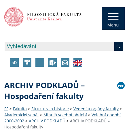
ARCHIV PODKLADŮ –
Hospodaření fakulty
FF
>
Fakulta
>
Struktura a historie
>
Vedení a orgány fakulty
>
Akademický senát
>
Minulá volební období
>
Volební období
2000-2002
>
ARCHIV PODKLADŮ
>
ARCHIV PODKLADŮ –
Hospodaření fakulty