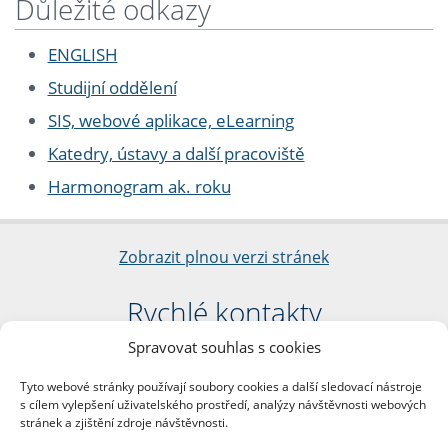
Důležité odkazy
ENGLISH
Studijní oddělení
SIS, webové aplikace, eLearning
Katedry, ústavy a další pracoviště
Harmonogram ak. roku
Zobrazit plnou verzi stránek
Rychlé kontakty
Spravovat souhlas s cookies
Filozofická fakulta
Univerzita Karlova
Tyto webové stránky používají soubory cookies a další sledovací nástroje
nám. Jana Palacha 1/2
s cílem vylepšení uživatelského prostředí, analýzy návštěvnosti webových
116 38 Praha 1
stránek a zjištění zdroje návštěvnosti.
IČO: 00216208