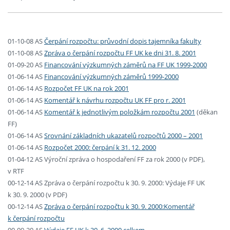
01-10-08 AS
Čerpání rozpočtu: průvodní dopis tajemníka fakulty
01-10-08 AS
Zpráva o čerpání rozpočtu FF UK ke dni 31. 8. 2001
01-09-20 AS
Financování výzkumných záměrů na FF UK 1999-2000
01-06-14 AS
Financování výzkumných záměrů 1999-2000
01-06-14 AS
Rozpočet FF UK na rok 2001
01-06-14 AS
Komentář k návrhu rozpočtu UK FF pro r. 2001
01-06-14 AS
Komentář k jednotlivým položkám rozpočtu 2001
(děkan
FF)
01-06-14 AS
Srovnání základních ukazatelů rozpočtů 2000 – 2001
01-06-14 AS
Rozpočet 2000: čerpání k 31. 12. 2000
01-04-12 AS Výroční zpráva o hospodaření FF za rok 2000 (v PDF),
v RTF
00-12-14 AS Zpráva o čerpání rozpočtu k 30. 9. 2000: Výdaje FF UK
k 30. 9. 2000 (v PDF)
00-12-14 AS
Zpráva o čerpání rozpočtu k 30. 9. 2000:Komentář
k čerpání rozpočtu