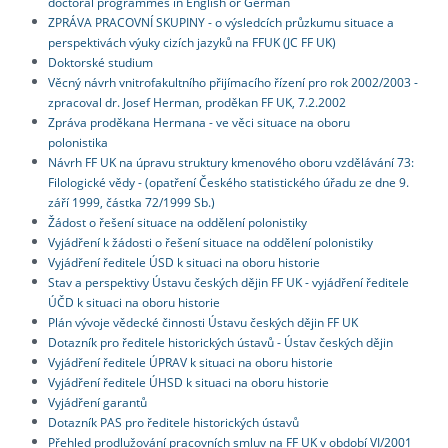
doctoral programmes in English or German
ZPRÁVA PRACOVNÍ SKUPINY - o výsledcích průzkumu situace a
perspektivách výuky cizích jazyků na FFUK (JC FF UK)
Doktorské studium
Věcný návrh vnitrofakultního přijímacího řízení pro rok 2002/2003 -
zpracoval dr. Josef Herman, proděkan FF UK, 7.2.2002
Zpráva proděkana Hermana - ve věci situace na oboru
polonistika
Návrh FF UK na úpravu struktury kmenového oboru vzdělávání 73:
Filologické vědy - (opatření Českého statistického úřadu ze dne 9.
září 1999, částka 72/1999 Sb.)
Žádost o řešení situace na oddělení polonistiky
Vyjádření k žádosti o řešení situace na oddělení polonistiky
Vyjádření ředitele ÚSD k situaci na oboru historie
Stav a perspektivy Ústavu českých dějin FF UK - vyjádření ředitele
ÚČD k situaci na oboru historie
Plán vývoje vědecké činnosti Ústavu českých dějin FF UK
Dotazník pro ředitele historických ústavů - Ústav českých dějin
Vyjádření ředitele ÚPRAV k situaci na oboru historie
Vyjádření ředitele ÚHSD k situaci na oboru historie
Vyjádření garantů
Dotazník PAS pro ředitele historických ústavů
Přehled prodlužování pracovních smluv na FF UK v období VI/2001