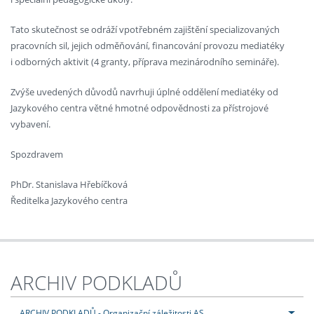
Tato skutečnost se odráží vpotřebném zajištění specializovaných
pracovních sil, jejich odměňování, financování provozu mediatéky
i odborných aktivit (4 granty, příprava mezinárodního semináře).
Zvýše uvedených důvodů navrhuji úplné oddělení mediatéky od
Jazykového centra větné hmotné odpovědnosti za přístrojové
vybavení.
Spozdravem
PhDr. Stanislava Hřebíčková
Ředitelka Jazykového centra
ARCHIV PODKLADŮ
ARCHIV PODKLADŮ - Organizační záležitosti AS