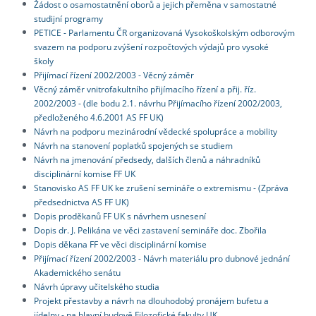
Žádost o osamostatnění oborů a jejich přeměna v samostatné
studijní programy
PETICE - Parlamentu ČR organizovaná Vysokoškolským odborovým
svazem na podporu zvýšení rozpočtových výdajů pro vysoké
školy
Přijímací řízení 2002/2003 - Věcný záměr
Věcný záměr vnitrofakultního přijímacího řízení a přij. říz.
2002/2003 - (dle bodu 2.1. návrhu Přijímacího řízení 2002/2003,
předloženého 4.6.2001 AS FF UK)
Návrh na podporu mezinárodní vědecké spolupráce a mobility
Návrh na stanovení poplatků spojených se studiem
Návrh na jmenování předsedy, dalších členů a náhradníků
disciplinární komise FF UK
Stanovisko AS FF UK ke zrušení semináře o extremismu - (Zpráva
předsednictva AS FF UK)
Dopis proděkanů FF UK s návrhem usnesení
Dopis dr. J. Pelikána ve věci zastavení semináře doc. Zbořila
Dopis děkana FF ve věci disciplinární komise
Přijímací řízení 2002/2003 - Návrh materiálu pro dubnové jednání
Akademického senátu
Návrh úpravy učitelského studia
Projekt přestavby a návrh na dlouhodobý pronájem bufetu a
jídelny - na hlavní budově Filozofické fakulty UK