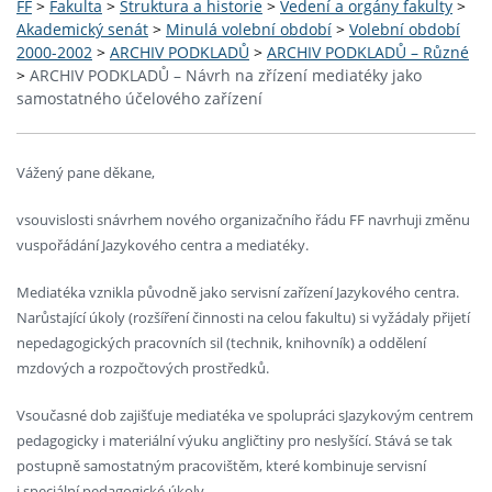
FF
>
Fakulta
>
Struktura a historie
>
Vedení a orgány fakulty
>
Akademický senát
>
Minulá volební období
>
Volební období
2000-2002
>
ARCHIV PODKLADŮ
>
ARCHIV PODKLADŮ – Různé
>
ARCHIV PODKLADŮ – Návrh na zřízení mediatéky jako
samostatného účelového zařízení
Vážený pane děkane,
vsouvislosti snávrhem nového organizačního řádu FF navrhuji změnu
vuspořádání Jazykového centra a mediatéky.
Mediatéka vznikla původně jako servisní zařízení Jazykového centra.
Narůstající úkoly (rozšíření činnosti na celou fakultu) si vyžádaly přijetí
nepedagogických pracovních sil (technik, knihovník) a oddělení
mzdových a rozpočtových prostředků.
Vsoučasné dob zajišťuje mediatéka ve spolupráci sJazykovým centrem
pedagogicky i materiální výuku angličtiny pro neslyšící. Stává se tak
postupně samostatným pracovištěm, které kombinuje servisní
i speciální pedagogické úkoly.