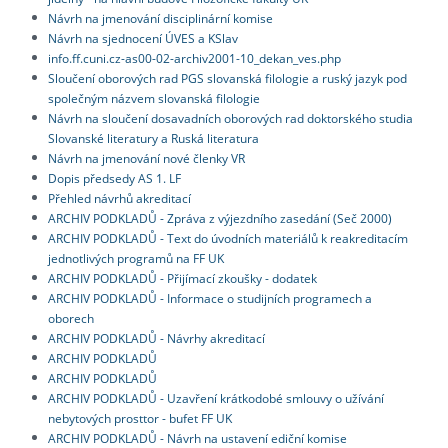
Návrh na jmenování disciplinární komise
Návrh na sjednocení ÚVES a KSlav
info.ff.cuni.cz-as00-02-archiv2001-10_dekan_ves.php
Sloučení oborových rad PGS slovanská filologie a ruský jazyk pod
společným názvem slovanská filologie
Návrh na sloučení dosavadních oborových rad doktorského studia
Slovanské literatury a Ruská literatura
Návrh na jmenování nové členky VR
Dopis předsedy AS 1. LF
Přehled návrhů akreditací
ARCHIV PODKLADŮ - Zpráva z výjezdního zasedání (Seč 2000)
ARCHIV PODKLADŮ - Text do úvodních materiálů k reakreditacím
jednotlivých programů na FF UK
ARCHIV PODKLADŮ - Přijímací zkoušky - dodatek
ARCHIV PODKLADŮ - Informace o studijních programech a
oborech
ARCHIV PODKLADŮ - Návrhy akreditací
ARCHIV PODKLADŮ
ARCHIV PODKLADŮ
ARCHIV PODKLADŮ - Uzavření krátkodobé smlouvy o užívání
nebytových prosttor - bufet FF UK
ARCHIV PODKLADŮ - Návrh na ustavení ediční komise