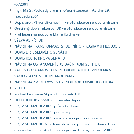
- X/2001
mgr. Maťa: Podklady pro mimořádné zasedání AS dne 29.
listopadu 2001
Dopis prof. Pánka děkanovi FF ve věci situace na oboru historie
Otevřený dopis rektorovi UK ve věci situace na oboru historie
Prohlášení na podporu Marie Koldinské
VÝZVA AS PŘF UK
NÁVRH NA TRANSFORMACI STUDIJNÍHO PROGRAMU FILOLOGIE
DOPIS DR. I. ŠEDIVÉHO SENÁTU
DOPIS KOL. R. KNOPA SENÁTU
NÁVRH NA USTANOVENÍ LIKVIDAČNÍ KOMISE FF UK
ŽÁDOST O OSAMOSTATNĚNÍ OBORŮ A JEJICH PŘEMĚNA V
SAMOSTATNÉ STUDIJNÍ PROGRAMY
NÁVRH NA ZMĚNU VÝŠE STIPENDIÍ DOKTORSKÉHO STUDIA
PETICE
Podnět ke změně Stipendijního řádu UK
DLOUHODOBÝ ZÁMĚR - průvodní dopis
PŘIJÍMACÍ ŘÍZENÍ 2002 - průvodní dopis
PŘIJÍMACÍ ŘÍZENÍ 2002 - podmínky
PŘIJÍMACÍ ŘÍZENÍ 2002 - návrh řešení písemného kola
PŘIJÍMACÍ ŘÍZENÍ - Návrh na strukturu přijímacích zkoušek na
obory stávajícího studijního programu Filologie v roce 2002