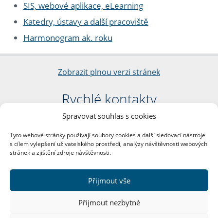
SIS, webové aplikace, eLearning
Katedry, ústavy a další pracoviště
Harmonogram ak. roku
Zobrazit plnou verzi stránek
Rychlé kontakty
Spravovat souhlas s cookies
Filozofická fakulta
Univerzita Karlova
Tyto webové stránky používají soubory cookies a další sledovací nástroje
nám. Jana Palacha 1/2
s cílem vylepšení uživatelského prostředí, analýzy návštěvnosti webových
116 38 Praha 1
stránek a zjištění zdroje návštěvnosti.
IČO: 00216208
DIČ: CZ00216208
Přijmout vše
Další kontakty
Přijmout nezbytné
Podatelna