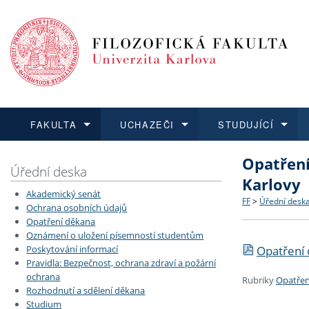
FAKULTA
UCHAZEČI
STUDUJÍCÍ
Opatření
FAKULTA
UCHAZEČI
STUDUJÍCÍ
VĚDA A VÝZKUM
ZAHRANIČÍ
Struktura a
Co studova
Bakalářsk
O vědě a 
Aktuální n
Úřední deska
Karlovy
Akademický senát
Dozvědět se více
Podat přihlášku
Dozvědět se více
Dozvědět se více
Dozvědět se více
Strategie 
Učitelské 
Doktorské
Akademické
Vyjíždějící
FF
>
Úřední desk
Ochrana osobních údajů
Opatření děkana
Oznámení o uložení písemností studentům
Podpora a
Informace 
Rigorózní 
Granty a p
Přijíždějíc
Opatření 
Poskytování informací
Pravidla: Bezpečnost, ochrana zdraví a požární
Absolventi
Vyjíždějíc
ochrana
Rubriky
Opatřen
Rozhodnutí a sdělení děkana
Studium
Fakultní š