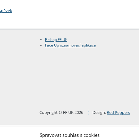
íspěvek
E-shop FF UK
Face Up oznamovací aplikace
Copyright © FF UK 2026
Design:
Red Peppers
Spravovat souhlas s cookies