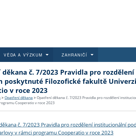
VĚDA A VÝZKUM
ZAHRANIČÍ
 děkana č. 7/2023 Pravidla pro rozdělení
 historie
t a jak se přihlásit
é a magisterské studium
výzkumu na FF UK
abídky a výběrová řízení
Pro m
Kurzy
Kurzy
Trans
Přijíž
 poskytnuté Filozofické fakultě Univerz
io v roce 2023
a další dokumenty
studijní programy
 studium
 kvalifikace
 studenti
Kniho
Progr
Studu
Vědec
Mimof
a
>
Opatření děkana
>
Opatření děkana č. 7/2023 Pravidla pro rozdělení instituci
programu Cooperatio v roce 2023
 benefity pro zaměstnance
k průběhu přijímacího řízení
řízení
rojekty
í studenti
E-sho
Univer
Podpor
Publi
East 
 fakulty
í zaměstnanci
Výběr
děkana č. 7/2023 Pravidla pro rozdělení institucionální p
Karlovy v rámci programu Cooperatio v roce 2023
koly FF UK
Vydav