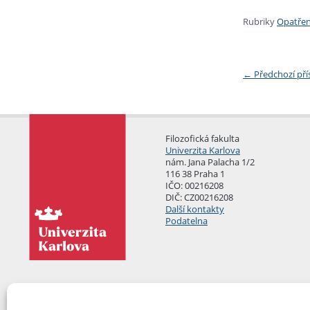
Rubriky
Opatřen
←
Předchozí př
Filozofická fakulta
Univerzita Karlova
nám. Jana Palacha 1/2
116 38 Praha 1
IČO: 00216208
DIČ: CZ00216208
Další kontakty
Podatelna