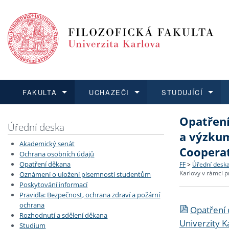
FAKULTA
UCHAZEČI
STUDUJÍCÍ
Opatření
FAKULTA
UCHAZEČI
STUDUJÍCÍ
VĚDA A VÝZKUM
ZAHRANIČÍ
Struktura a
Co studova
Bakalářsk
O vědě a 
Aktuální n
Úřední deska
a výzkum
Akademický senát
Dozvědět se více
Podat přihlášku
Dozvědět se více
Dozvědět se více
Dozvědět se více
Cooperat
Strategie 
Učitelské 
Doktorské
Akademické
Vyjíždějící
Ochrana osobních údajů
Opatření děkana
FF
>
Úřední desk
Karlovy v rámci 
Oznámení o uložení písemností studentům
Podpora a
Informace 
Rigorózní 
Granty a p
Přijíždějíc
Poskytování informací
Pravidla: Bezpečnost, ochrana zdraví a požární
Absolventi
Vyjíždějíc
ochrana
Opatření 
Rozhodnutí a sdělení děkana
Univerzity 
Studium
Fakultní š