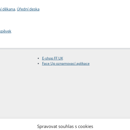
í děkana
,
Úřední deska
íspěvek
E-shop FF UK
Face Up oznamovací aplikace
Spravovat souhlas s cookies
Copyright © FF UK 2026
Design:
Red Peppers