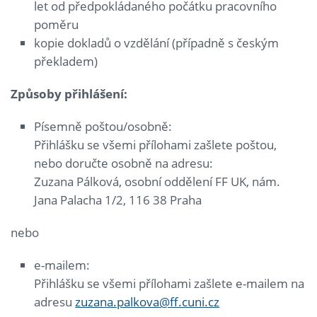
let od předpokládaného počátku pracovního
poměru
kopie dokladů o vzdělání (případně s českým
překladem)
Způsoby přihl
áš
en
í
:
Písemně poštou/osobně:
Přihlášku se všemi přílohami zašlete poštou,
nebo doručte osobně na adresu:
Zuzana Pálková, osobní oddělení FF UK, nám.
Jana Palacha 1/2, 116 38 Praha
nebo
e-mailem:
Přihlášku se všemi přílohami zašlete e-mailem na
adresu
zuzana.palkova@ff.cuni.cz