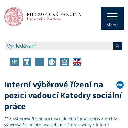
Interní výběrové řízení na
pozici vedoucí Katedry sociální
práce
FF
>
Výběrová řízení pro neakademické pracovníky
>
Archív
výběrová řízení pro neakademické pracovníky
>
Interní