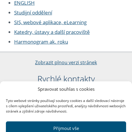
ENGLISH
Studijní oddělení
SIS, webové aplikace, eLearning
Katedry, ústavy a další pracoviště
Harmonogram ak. roku
Zobrazit plnou verzi stránek
Rychlé kontakty
Spravovat souhlas s cookies
Filozofická fakulta
Univerzita Karlova
Tyto webové stránky používají soubory cookies a další sledovací nástroje
nám. Jana Palacha 1/2
s cílem vylepšení uživatelského prostředí, analýzy návštěvnosti webových
116 38 Praha 1
stránek a zjištění zdroje návštěvnosti.
IČO: 00216208
DIČ: CZ00216208
Přijmout vše