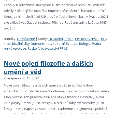
Karlovy u příležitosti 100. výročí ruské bolševické revoluce, kvůli níž
odešly z někdejšího Ruského impéria tisíce učenců, literátů a umělců.
Mnozí z nich nalezli útočiště právě v Československu a v Praze založili
své exilové vzdělávací instituce. Příchod Rudé armády v květnu 1945
pro […]
Rubriky:
Nezařazené
|
Štítky:
20. století
,
Česko
,
Československo
,
exil
,
intelektuální elity
,
komunismus
,
kulturní život
,
politologie
,
Praha
,
ruská revoluce
,
Rusko
,
Vydavatelství FF UK
Nové pojetí filozofie a dalších
umění a věd
Zveřejněno
30. 10. 2017
Nové pojetí filozofie a dalších umění a věd je již třetí knihou
amerického filozofa Nelsona Goodmana přeloženou do češtiny. Jeden
z nejvýraznějších představitelů analytické filosofie a estetiky, autor
knih Jazyky umění (1968, česky 2007) či Způsoby světatvorby (1978,
česky 1996) ji napsal ve spolupráci s Catherine Z. Elginovou. Společná