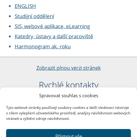
ENGLISH
Studijní oddělení
SIS, webové aplikace, eLearning
Katedry, ústavy a další pracoviště
Harmonogram ak. roku
Zobrazit plnou verzi stránek
Rychlé kontakty
Spravovat souhlas s cookies
Filozofická fakulta
Univerzita Karlova
Tyto webové stránky používají soubory cookies a další sledovací nástroje
nám. Jana Palacha 1/2
s cílem vylepšení uživatelského prostředí, analýzy návštěvnosti webových
116 38 Praha 1
stránek a zjištění zdroje návštěvnosti.
IČO: 00216208
DIČ: CZ00216208
Přijmout vše