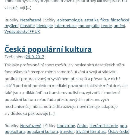
kniha domýšlí a svým způsobem završuje autorovy klíčové práce. Co
vlastně pojí […]
Rubriky:
Nezařazené
|
Štítky:
epistemologie
,
estetika
,
fikce
,
filosofické
myšlení
,
filosofie
,
ideologie
,
interpretace
,
monografie
,
teorie
,
umění
,
Vydavatelství FF UK
Česká populární kultura
Zveřejněno
26. 9. 2017
Tak jako profesionální sport rozšiřuje v posledních desetiletích sféru
fanouškovské recepce mimo samotná utkání a svoji atraktivitu
posiluje i propracovaným systémem přestupů a přesunů, v nichž
aktéři pod drobnohledem mediální pozornosti aktivně mění dres, ale
také jsou „odkládáni“ na transferovou listinu, vytvořila i moderní
populární kultura celou řadu přestupových a přesunových
mechanismů, jimiž samotná díla oživuje, nově rámuje, adaptuje
a v důsledku pak oživuje […]
Rubriky:
Nezařazené
|
Štítky:
booktube
,
Česko
,
literární historie
,
pop
,
popkultura
,
populární kultura
,
transfer
,
triviální literatura
,
Ústav české