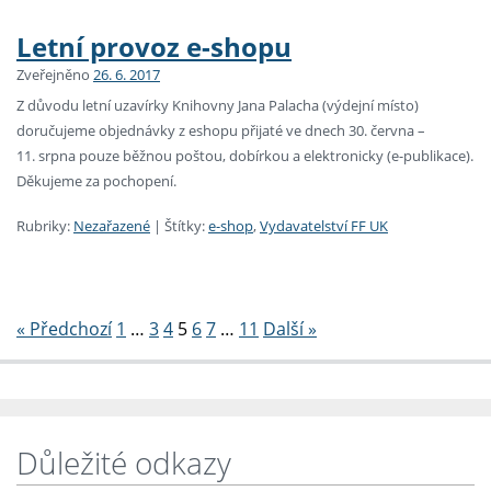
Letní provoz e-shopu
Zveřejněno
26. 6. 2017
Z důvodu letní uzavírky Knihovny Jana Palacha (výdejní místo)
doručujeme objednávky z eshopu přijaté ve dnech 30. června –
11. srpna pouze běžnou poštou, dobírkou a elektronicky (e-publikace).
Děkujeme za pochopení.
Rubriky:
Nezařazené
|
Štítky:
e-shop
,
Vydavatelství FF UK
Stránkování
« Předchozí
1
…
3
4
5
6
7
…
11
Další »
Důležité odkazy