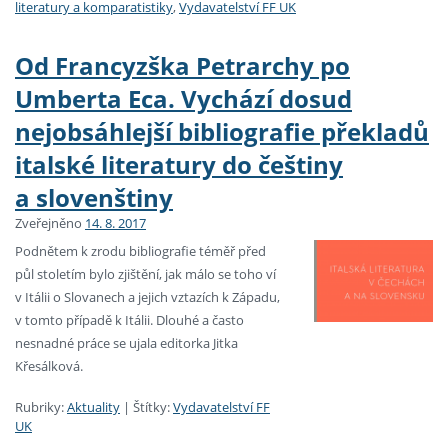
literatury a komparatistiky
,
Vydavatelství FF UK
Od Francyzška Petrarchy po
Umberta Eca. Vychází dosud
nejobsáhlejší bibliografie překladů
italské literatury do češtiny
a slovenštiny
Zveřejněno
14. 8. 2017
Podnětem k zrodu bibliografie téměř před
půl stoletím bylo zjištění, jak málo se toho ví
v Itálii o Slovanech a jejich vztazích k Západu,
v tomto případě k Itálii. Dlouhé a často
nesnadné práce se ujala editorka Jitka
Křesálková.
Rubriky:
Aktuality
|
Štítky:
Vydavatelství FF
UK