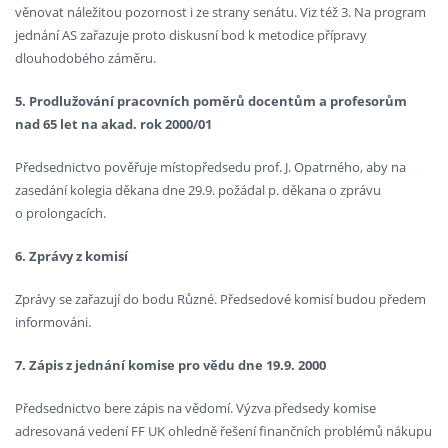
věnovat náležitou pozornost i ze strany senátu. Viz též 3. Na program
jednání AS zařazuje proto diskusní bod k metodice přípravy
dlouhodobého záměru.
5. Prodlužování pracovních poměrů docentům a profesorům
nad 65 let na akad. rok 2000/01
Předsednictvo pověřuje místopředsedu prof. J. Opatrného, aby na
zasedání kolegia děkana dne 29.9. požádal p. děkana o zprávu
o prolongacích.
6. Zprávy z komisí
Zprávy se zařazují do bodu Různé. Předsedové komisí budou předem
informováni.
7. Zápis z jednání komise pro vědu dne 19.9. 2000
Předsednictvo bere zápis na vědomí. Výzva předsedy komise
adresovaná vedení FF UK ohledně řešení finančních problémů nákupu