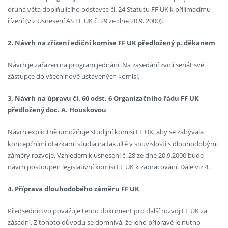
druhá věta doplňujícího odstavce čl. 24 Statutu FF UK k přijímacímu
řízení (viz Usnesení AS FF UK č. 29 ze dne 20.9. 2000).
2. Návrh na zřízení ediční komise FF UK předložený p. děkanem
Návrh je zařazen na program jednání. Na zasedání zvolí senát své
zástupce do všech nově ustavených komisí.
3. Návrh na úpravu čl. 60 odst. 6 Organizačního řádu FF UK
předložený doc. A. Houskovou
Návrh explicitně umožňuje studijní komisi FF UK, aby se zabývala
koncepčními otázkami studia na fakultě v souvislosti s dlouhodobými
záměry rozvoje. Vzhledem k usnesení č. 28 ze dne 20.9.2000 bude
návrh postoupen legislativní komisi FF UK k zapracování. Dále viz 4.
4. Příprava dlouhodobého záměru FF UK
Předsednictvo považuje tento dokument pro další rozvoj FF UK za
zásadní. Z tohoto důvodu se domnívá, že jeho přípravě je nutno