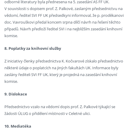
odborné literatury byla přednesena na 5. zasedání AS FF UK.
V souvislosti s dopisem prof. Z. Palkové, zaslaným předsednictvu na
vědomí, ředitel SVI FF UK předsedkyni informoval, že p. proděkanovi
doc. Vavrouškovi předal koncem srpna dílčí návrh na řešení těchto
případů. Návrh předloží ředitel SVI i na nejbližším zasedání knihovní
komise.
8. Poplatky za knihovní služby
Z iniciativy členky předsednictva K. Kočvarové získalo předsednictvo
některé údaje o poplatcích na jiných fakultách UK. Informace byly
zaslány řediteli SVI FF UK, který je projedná na zasedání knihovní
komise.
9. Dislokace
Předsednictvo vzalo na vědomí dopis prof. Z. Palkové týkající se
žádosti ÚLUG o přidělení místnosti v Celetné ulici.
10. Mediatéka