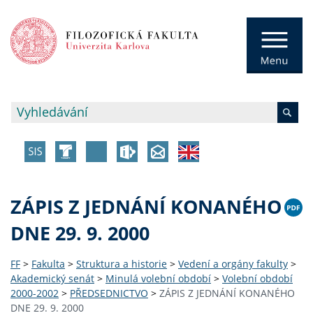
ZÁPIS Z JEDNÁNÍ KONANÉHO
DNE 29. 9. 2000
FF
>
Fakulta
>
Struktura a historie
>
Vedení a orgány fakulty
>
Akademický senát
>
Minulá volební období
>
Volební období
2000-2002
>
PŘEDSEDNICTVO
>
ZÁPIS Z JEDNÁNÍ KONANÉHO
DNE 29. 9. 2000