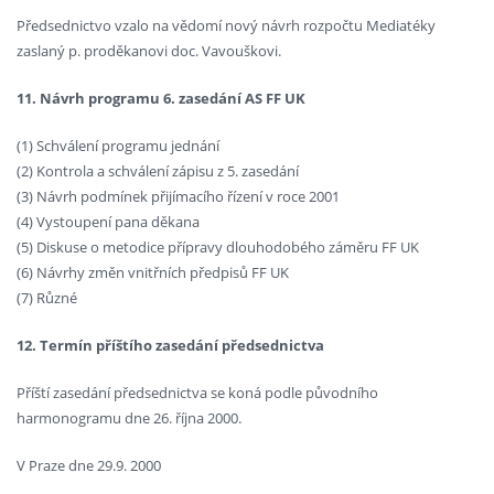
Předsednictvo vzalo na vědomí nový návrh rozpočtu Mediatéky
zaslaný p. proděkanovi doc. Vavouškovi.
11. Návrh programu 6. zasedání AS FF UK
(1) Schválení programu jednání
(2) Kontrola a schválení zápisu z 5. zasedání
(3) Návrh podmínek přijímacího řízení v roce 2001
(4) Vystoupení pana děkana
(5) Diskuse o metodice přípravy dlouhodobého záměru FF UK
(6) Návrhy změn vnitřních předpisů FF UK
(7) Různé
12. Termín příštího zasedání předsednictva
Příští zasedání předsednictva se koná podle původního
harmonogramu dne 26. října 2000.
V Praze dne 29.9. 2000