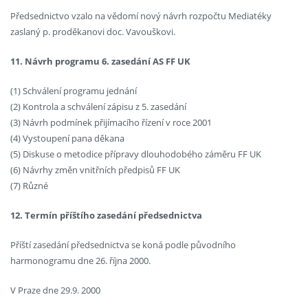
Předsednictvo vzalo na vědomí nový návrh rozpočtu Mediatéky
zaslaný p. proděkanovi doc. Vavouškovi.
11. Návrh programu 6. zasedání AS FF UK
(1) Schválení programu jednání
(2) Kontrola a schválení zápisu z 5. zasedání
(3) Návrh podmínek přijímacího řízení v roce 2001
(4) Vystoupení pana děkana
(5) Diskuse o metodice přípravy dlouhodobého záměru FF UK
(6) Návrhy změn vnitřních předpisů FF UK
(7) Různé
12. Termín příštího zasedání předsednictva
Příští zasedání předsednictva se koná podle původního
harmonogramu dne 26. října 2000.
V Praze dne 29.9. 2000