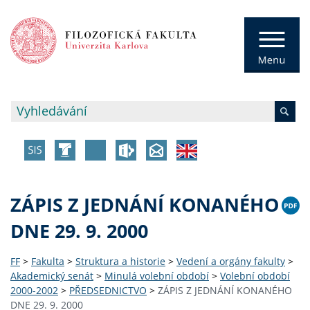
ZÁPIS Z JEDNÁNÍ KONANÉHO
DNE 29. 9. 2000
FF
>
Fakulta
>
Struktura a historie
>
Vedení a orgány fakulty
>
Akademický senát
>
Minulá volební období
>
Volební období
2000-2002
>
PŘEDSEDNICTVO
>
ZÁPIS Z JEDNÁNÍ KONANÉHO
DNE 29. 9. 2000