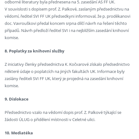
odborné literatury byla přednesena na 5. zasedání AS FF UK.
V souvislosti s dopisem prof. Z. Palkové, zaslaným předsednictvu na
vědomí, ředitel SVI FF UK předsedkyni informoval, že p. proděkanovi
doc. Vavrouškovi předal koncem srpna dílčí návrh na řešení těchto
případů. Návrh předloží ředitel SVI i na nejbližším zasedání knihovní
komise.
8. Poplatky za knihovní služby
Z iniciativy členky předsednictva K. Kočvarové získalo předsednictvo
některé údaje o poplatcích na jiných fakultách UK. Informace byly
zaslány řediteli SVI FF UK, který je projedná na zasedání knihovní
komise.
9. Dislokace
Předsednictvo vzalo na vědomí dopis prof. Z. Palkové týkající se
žádosti ÚLUG o přidělení místnosti v Celetné ulici.
10. Mediatéka