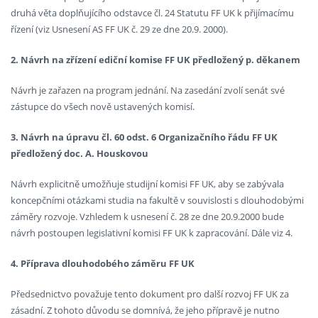
druhá věta doplňujícího odstavce čl. 24 Statutu FF UK k přijímacímu
řízení (viz Usnesení AS FF UK č. 29 ze dne 20.9. 2000).
2. Návrh na zřízení ediční komise FF UK předložený p. děkanem
Návrh je zařazen na program jednání. Na zasedání zvolí senát své
zástupce do všech nově ustavených komisí.
3. Návrh na úpravu čl. 60 odst. 6 Organizačního řádu FF UK
předložený doc. A. Houskovou
Návrh explicitně umožňuje studijní komisi FF UK, aby se zabývala
koncepčními otázkami studia na fakultě v souvislosti s dlouhodobými
záměry rozvoje. Vzhledem k usnesení č. 28 ze dne 20.9.2000 bude
návrh postoupen legislativní komisi FF UK k zapracování. Dále viz 4.
4. Příprava dlouhodobého záměru FF UK
Předsednictvo považuje tento dokument pro další rozvoj FF UK za
zásadní. Z tohoto důvodu se domnívá, že jeho přípravě je nutno