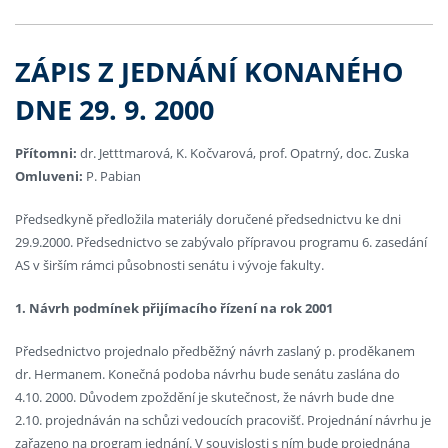
ZÁPIS Z JEDNÁNÍ KONANÉHO
DNE 29. 9. 2000
Přítomni:
dr. Jetttmarová, K. Kočvarová, prof. Opatrný, doc. Zuska
Omluveni:
P. Pabian
Předsedkyně předložila materiály doručené předsednictvu ke dni
29.9.2000. Předsednictvo se zabývalo přípravou programu 6. zasedání
AS v širším rámci působnosti senátu i vývoje fakulty.
1. Návrh podmínek přijímacího řízení na rok 2001
Předsednictvo projednalo předběžný návrh zaslaný p. proděkanem
dr. Hermanem. Konečná podoba návrhu bude senátu zaslána do
4.10. 2000. Důvodem zpoždění je skutečnost, že návrh bude dne
2.10. projednáván na schůzi vedoucích pracovišť. Projednání návrhu je
zařazeno na program jednání. V souvislosti s ním bude projednána