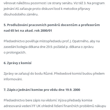
věnovat náležitou pozornost i ze strany senátu. Viz též 3. Na program
jednání AS zařazuje proto diskusní bod k metodice přípravy
dlouhodobého záměru.
5. Prodlužování pracovních poměrů docentům a profesorům
nad 65 let na akad. rok 2000/01
Předsednictvo pověřuje místopředsedu prof. J. Opatrného, aby na
zasedání kolegia děkana dne 29.9. požádal p. děkana o zprávu
o prolongacích.
6. Zprávy z komisí
Zprávy se zařazují do bodu Různé. Předsedové komisí budou předem
informováni.
7. Zápis z jednání komise pro vědu dne 19.9. 2000
Předsednictvo bere zápis na vědomí. Výzva předsedy komise
adresovaná vedení FF UK ohledně řešení finančních problémů nákupu