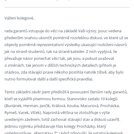
Vážení kolegové,
rada garantů vstupuje do věci na základě Vaší výzvy, jsouc vedena
především snahou ukončit poměrně rozvleklou diskusi, ve které už se
objevily poměrně reprezentativní výsledky ukazující rozložení názorů
jak na straně studentů, tak na straně kateder. Z nich vyplývá, že
převažuje názor ponechat věci tak, jak jsou, a pokud uvažovat
o změnách, tak jenom v dílčích technických detailech (přitom je
otázkou, zda stávající praxe někoho postihla natolik tíživě, aby bylo
nutno formulovat další a další specifická pravidla).
Tento základní závěr jsem předložil k posouzení členům rady garantů,
kteří se vyjádřili písemnou formou. Stanovisko zaslalo 10 kolegů
(Buriánek, Herman, Jančík, Králová, Kouba, Macurová, Procházka,
Rymeš, Vacek, Vlček). Naprostá většina se ztotožňuje s výše
uvedeným závěrem, totiž zachovat stávající stav a diskusi uzavřít.
Jedinou výjimku představuje hlas kolegy Procházky, který
upřednostňuje „alternativu 7“, i když připouští, že ostatní kolegové