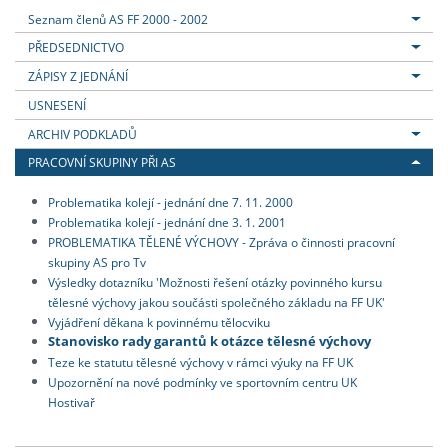
Seznam členů AS FF 2000 - 2002
PŘEDSEDNICTVO
ZÁPISY Z JEDNÁNÍ
USNESENÍ
ARCHIV PODKLADŮ
PRACOVNÍ SKUPINY PŘI AS
Problematika kolejí - jednání dne 7. 11. 2000
Problematika kolejí - jednání dne 3. 1. 2001
PROBLEMATIKA TĚLENÉ VÝCHOVY - Zpráva o činnosti pracovní
skupiny AS pro Tv
Výsledky dotazníku 'Možnosti řešení otázky povinného kursu
tělesné výchovy jakou součásti společného základu na FF UK'
Vyjádření děkana k povinnému tělocviku
Stanovisko rady garantů k otázce tělesné výchovy
Teze ke statutu tělesné výchovy v rámci výuky na FF UK
Upozornění na nové podmínky ve sportovním centru UK
Hostivař