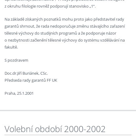
z okruhu filologie rovněž podporují stanovisko „1“.
Na základě získaných poznatků mohu proto jako představitel rady
garantů shrnout, že rada nedoporučuje změnu stávajícího zařazení
tělesné výchovy do studijních programů a že podporuje názor
o nezbytnosti začlenění tělesné výchovy do systému vzdělávání na
fakultě.
S pozdravem
Doc.dr.Jiří Buriánek, CSc.
Předseda rady garantů FF UK
Praha, 25.1.2001
Volební období 2000-2002