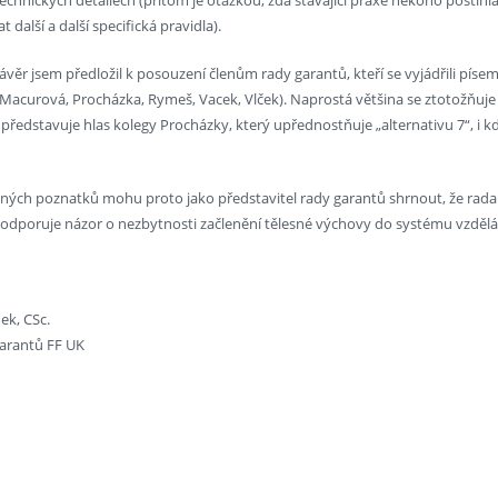
další a další specifická pravidla).
ávěr jsem předložil k posouzení členům rady garantů, kteří se vyjádřili pís
Macurová, Procházka, Rymeš, Vacek, Vlček). Naprostá většina se ztotožňuje s
představuje hlas kolegy Procházky, který upřednostňuje „alternativu 7“, i kd
aných poznatků mohu proto jako představitel rady garantů shrnout, že rada
odporuje názor o nezbytnosti začlenění tělesné výchovy do systému vzděláv
nek, CSc.
arantů FF UK