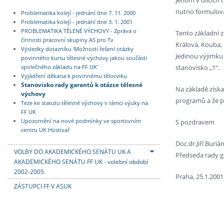
nutno formulovat 
Problematika kolejí - jednání dne 7. 11. 2000
Problematika kolejí - jednání dne 3. 1. 2001
PROBLEMATIKA TĚLENÉ VÝCHOVY - Zpráva o
Tento základní z
činnosti pracovní skupiny AS pro Tv
Králová, Kouba, 
Výsledky dotazníku 'Možnosti řešení otázky
Jedinou výjimku 
povinného kursu tělesné výchovy jakou součásti
stanovisko „1“.
společného základu na FF UK'
Vyjádření děkana k povinnému tělocviku
Stanovisko rady garantů k otázce tělesné
Na základě získ
výchovy
programů a že p
Teze ke statutu tělesné výchovy v rámci výuky na
FF UK
Upozornění na nové podmínky ve sportovním
S pozdravem
centru UK Hostivař
Doc.dr.Jiří Buriá
VOLBY DO AKADEMICKÉHO SENÁTU UK A
Předseda rady g
AKADEMICKÉHO SENÁTU FF UK - volební období
2002-2005
Praha, 25.1.2001
ZÁSTUPCI FF V ASUK