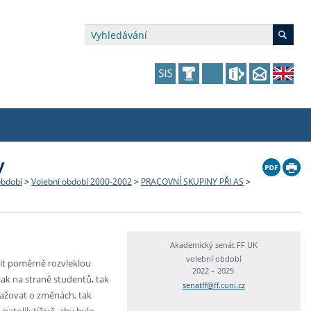
y
édia a veřejnost
 dalšího vzdělávání
 dalšího vzdělávání
fer & Impact Office
dějící zaměstnanci
období
>
Volební období 2000-2002
>
PRACOVNÍ SKUPINY PŘI AS
>
vna
amy s mikrocertifikátem
jící se specifickými potřebami
ké ceny a fondy
akultní financování výjezdů
p fakulty
zita třetího věku
a a benefity pro studující
kace
and Central European Studies
Akademický senát FF UK
volební období
čit poměrně rozvleklou
2022 – 2025
ová řízení
jak na straně studentů, tak
senatff@ff.cuni.cz
uvažovat o změnách, tak
atelství FF UK
natolik tíživě, aby bylo