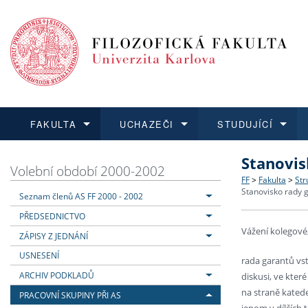
FAKULTA
UCHAZEČI
STUDUJÍCÍ
Stanovis
FAKULTA
UCHAZEČI
STUDUJÍCÍ
VĚDA A VÝZKUM
ZAHRANIČÍ
Struktura a
Co studova
Bakalářsk
O vědě a 
Aktuální n
Volební období 2000-2002
FF
>
Fakulta
>
Str
Stanovisko rady 
Seznam členů AS FF 2000 - 2002
Dozvědět se více
Podat přihlášku
Dozvědět se více
Dozvědět se více
Dozvědět se více
Strategie 
Učitelské 
Doktorské
Akademické
Vyjíždějící
PŘEDSEDNICTVO
Vážení kolegové
Podpora a
Informace 
Rigorózní 
Granty a p
Přijíždějíc
ZÁPISY Z JEDNÁNÍ
USNESENÍ
rada garantů vs
Absolventi
Vyjíždějíc
ARCHIV PODKLADŮ
diskusi, ve kter
na straně katede
PRACOVNÍ SKUPINY PŘI AS
Fakultní š
jenom v dílčích 