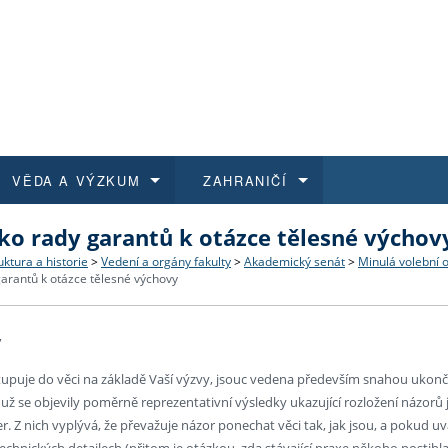
VĚDA A VÝZKUM
ZAHRANIČÍ
ko rady garantů k otázce tělesné výchov
 historie
t a jak se přihlásit
é a magisterské studium
výzkumu na FF UK
abídky a výběrová řízení
Pro m
Kurzy
Kurzy
Trans
Přijíž
uktura a historie
>
Vedení a orgány fakulty
>
Akademický senát
>
Minulá volební 
garantů k otázce tělesné výchovy
a další dokumenty
studijní programy
 studium
 kvalifikace
 studenti
Kniho
Progr
Studu
Vědec
Mimof
,
 benefity pro zaměstnance
k průběhu přijímacího řízení
řízení
rojekty
í studenti
E-sho
Univer
Podpor
Publi
East 
tupuje do věci na základě Vaší výzvy, jsouc vedena především snahou ukon
 fakulty
í zaměstnanci
Výběr
é už se objevily poměrně reprezentativní výsledky ukazující rozložení názorů 
r. Z nich vyplývá, že převažuje názor ponechat věci tak, jak jsou, a pokud 
koly FF UK
Vydav
technických detailech (přitom je otázkou, zda stávající praxe někoho postihla 