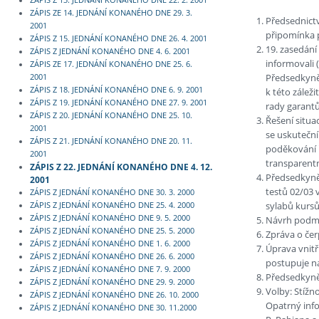
ZÁPIS Z 13. JEDNÁNÍ KONANÉHO DNE 22. 2. 2001
ZÁPIS ZE 14. JEDNÁNÍ KONANÉHO DNE 29. 3.
Předsednictv
2001
připomínka p
ZÁPIS Z 15. JEDNÁNÍ KONANÉHO DNE 26. 4. 2001
19. zasedání
ZÁPIS Z JEDNÁNÍ KONANÉHO DNE 4. 6. 2001
informovali 
ZÁPIS ZE 17. JEDNÁNÍ KONANÉHO DNE 25. 6.
Předsedkyně
2001
ZÁPIS Z 18. JEDNÁNÍ KONANÉHO DNE 6. 9. 2001
k této zálež
ZÁPIS Z 19. JEDNÁNÍ KONANÉHO DNE 27. 9. 2001
rady garantů 
ZÁPIS Z 20. JEDNÁNÍ KONANÉHO DNE 25. 10.
Řešení situa
2001
se uskuteční
ZÁPIS Z 21. JEDNÁNÍ KONANÉHO DNE 20. 11.
poděkování ř
2001
transparentn
ZÁPIS Z 22. JEDNÁNÍ KONANÉHO DNE 4. 12.
Předsedkyně
2001
testů 02/03 
ZÁPIS Z JEDNÁNÍ KONANÉHO DNE 30. 3. 2000
sylabů kursů
ZÁPIS Z JEDNÁNÍ KONANÉHO DNE 25. 4. 2000
ZÁPIS Z JEDNÁNÍ KONANÉHO DNE 9. 5. 2000
Návrh podmín
ZÁPIS Z JEDNÁNÍ KONANÉHO DNE 25. 5. 2000
Zpráva o čer
ZÁPIS Z JEDNÁNÍ KONANÉHO DNE 1. 6. 2000
Úprava vnitř
ZÁPIS Z JEDNÁNÍ KONANÉHO DNE 26. 6. 2000
postupuje n
ZÁPIS Z JEDNÁNÍ KONANÉHO DNE 7. 9. 2000
Předsedkyně 
ZÁPIS Z JEDNÁNÍ KONANÉHO DNE 29. 9. 2000
Volby: Stížn
ZÁPIS Z JEDNÁNÍ KONANÉHO DNE 26. 10. 2000
Opatrný inf
ZÁPIS Z JEDNÁNÍ KONANÉHO DNE 30. 11.2000