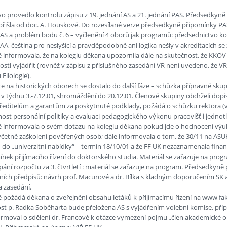
o provedlo kontrolu zápisu z 19. jednání AS a 21. jednání PAS. Předsedkyně
řišla od doc. A. Houskové. Do rozesílané verze předsedkyně připomínky PA
 AS a problém bodu č. 6 – vyčlenění 4 oborů jak programů: předsednictvo k
(AA, čeština pro neslyšící a pravděpodobně ani logika nešly v akreditacích s
 informovala, že na kolegiu děkana upozornila dále na skutečnost, že KK
itosti vyjádřit (rovněž v zápisu z příslušného zasedání VR není uvedeno, že
Filologie).
ce na historických oborech se dostalo do další fáze – schůzka přípravné 
 v týdnu 3.-7.12.01, shromáždění do 20.12.01. Členové skupiny obdrželi d
editelům a garantům za poskytnuté podklady, požádá o schůzku rektora (viz
ost personální politiky a evaluaci pedagogického výkonu pracovišť i jednotl
 informovala o svém dotazu na kolegiu děkana pokud jde o hodnocení výu
včetně zaškolení pověřených osob; dále informovala o tom, že 30/11 na AS
 do „univerzitní nabídky“ – termín 18/10/01 a že FF UK nezaznamenala finan
ek přijímacího řízení do doktorského studia. Materiál se zařazuje na prog
pání rozpočtu za 3. čtvrtletí : materiál se zařazuje na program. Předsedkyně
ních předpisů: návrh prof. Macurové a dr. Bílka s kladným doporučením SK a
a zasedání.
požádá děkana o zveřejnění obsahu letáků k přijímacímu řízení na www fak
ost p. Radka Soběharta bude přeložena AS s vyjádřením volební komise, pří
ormoval o sdělení dr. Francové k otázce vymezení pojmu „člen akademické 