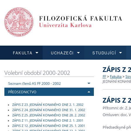
FAKULTA
UCHAZEČI
STUDUJÍCÍ
ZÁPIS Z 
FAKULTA
UCHAZEČI
STUDUJÍCÍ
VĚDA A VÝZKUM
ZAHRANIČÍ
Struktura a
Co studova
Bakalářsk
O vědě a 
Aktuální n
Volební období 2000-2002
FF
>
Fakulta
>
Str
JEDNÁNÍ KONANÉ
Seznam členů AS FF 2000 - 2002
Dozvědět se více
Podat přihlášku
Dozvědět se více
Dozvědět se více
Dozvědět se více
Strategie 
Učitelské 
Doktorské
Akademické
Vyjíždějící
PŘEDSEDNICTVO
ZÁPIS Z 
Podpora a
Informace 
Rigorózní 
Granty a p
Přijíždějíc
ZÁPIS Z 23. JEDNÁNÍ KONANÉHO DNE 2. 1. 2002
Přítomni: dr. Z. 
ZÁPIS Z 24. JEDNÁNÍ KONANÉHO DNE 31. 1. 2002
Omluven: doc. V
Absolventi
Vyjíždějíc
ZÁPIS Z 25. JEDNÁNÍ KONANÉHO DNE 28. 2. 2002
ZÁPIS Z 11. JEDNÁNÍ KONANÉHO DNE 2. 1. 2001
ZÁPIS Z 12. JEDNÁNÍ KONANÉHO DNE 25. 1. 2001
Předsedkyně pře
Fakultní š