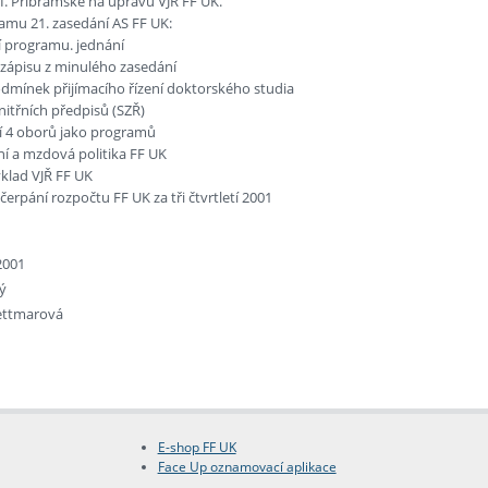
 I. Příbramské na úpravu VJŘ FF UK.
amu 21. zasedání AS FF UK:
í programu. jednání
 zápisu z minulého zasedání
dmínek přijímacího řízení doktorského studia
itřních předpisů (SZŘ)
í 4 oborů jako programů
ní a mzdová politika FF UK
ýklad VJŘ FF UK
čerpání rozpočtu FF UK za tři čtvrtletí 2001
2001
ný
Jettmarová
E-shop FF UK
Face Up oznamovací aplikace