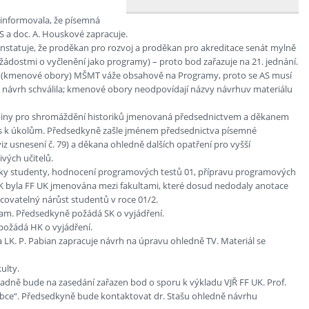
 informovala, že písemná
S a doc. A. Houskové zapracuje.
onstatuje, že proděkan pro rozvoj a proděkan pro akreditace senát mylně
e žádostmi o vyčlenění jako programy) – proto bod zařazuje na 21. jednání.
OV (kmenové obory) MŠMT váže obsahově na Programy, proto se AS musí
 VR návrh schválila; kmenové obory neodpovídají názvy návrhuv materiálu
skupiny pro shromáždění historiků jmenovaná předsednictvem a děkanem
opis k úkolům. Předsedkyně zašle jménem předsednictva písemné
 usnesení č. 79) a děkana ohledně dalších opatření pro vyšší
ivých učitelů.
ky studenty, hodnocení programových testů 01, přípravu programových
UK byla FF UK jmenována mezi fakultami, které dosud nedodaly anotace
covatelný nárůst studentů v roce 01/2.
ram. Předsedkyně požádá SK o vyjádření.
 požádá HK o vyjádření.
 LK. P. Pabian zapracuje návrh na úpravu ohledně TV. Materiál se
ulty.
padně bude na zasedání zařazen bod o sporu k výkladu VJŘ FF UK. Prof.
obce“. Předsedkyně bude kontaktovat dr. Stašu ohledně návrhu