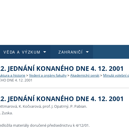
VĚDA A VÝZKUM
ZAHRANIČÍ
22. JEDNÁNÍ KONANÉHO DNE 4. 12. 2001
 historie
t a jak se přihlásit
é a magisterské studium
výzkumu na FF UK
abídky a výběrová řízení
Pro m
Kurzy
Kurzy
Trans
Přijíž
uktura a historie
>
Vedení a orgány fakulty
>
Akademický senát
>
Minulá volební 
HO DNE 4. 12. 2001
a další dokumenty
studijní programy
 studium
 kvalifikace
 studenti
Kniho
Progr
Studu
Vědec
Mimof
22. JEDNÁNÍ KONANÉHO DNE 4. 12. 2001
 benefity pro zaměstnance
k průběhu přijímacího řízení
řízení
rojekty
í studenti
E-sho
Univer
Podpor
Publi
East 
Jettmarová, K. Kočvarová, prof. J. Opatrný, P. Pabian.
. Zuska.
 fakulty
í zaměstnanci
Výběr
dložila materiály doručené předsednictvu k 4/12/01.
koly FF UK
Vydav