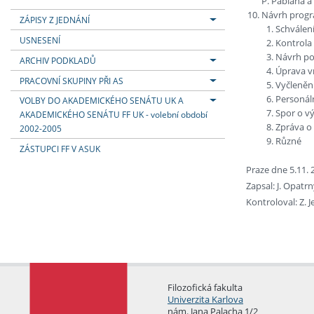
P. Pabiana a
Návrh progr
ZÁPISY Z JEDNÁNÍ
Schválen
USNESENÍ
Kontrola
Návrh po
ARCHIV PODKLADŮ
Úprava vn
PRACOVNÍ SKUPINY PŘI AS
Vyčleněn
Personál
VOLBY DO AKADEMICKÉHO SENÁTU UK A
Spor o v
AKADEMICKÉHO SENÁTU FF UK - volební období
Zpráva o 
2002-2005
Různé
ZÁSTUPCI FF V ASUK
Praze dne 5.11. 
Zapsal: J. Opatr
Kontroloval: Z. 
Filozofická fakulta
Univerzita Karlova
nám. Jana Palacha 1/2