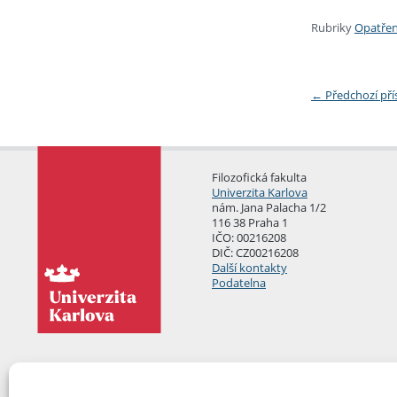
Rubriky
Opatřen
←
Předchozí př
Filozofická fakulta
Univerzita Karlova
nám. Jana Palacha 1/2
116 38 Praha 1
IČO: 00216208
DIČ: CZ00216208
Další kontakty
Podatelna