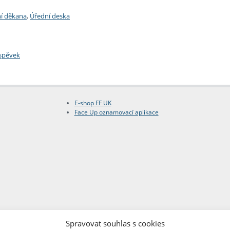
í děkana
,
Úřední deska
íspěvek
E-shop FF UK
Face Up oznamovací aplikace
Spravovat souhlas s cookies
Copyright © FF UK 2026
Design:
Red Peppers