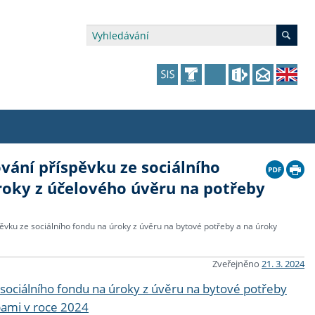
vání příspěvku ze sociálního
édia a veřejnost
 dalšího vzdělávání
 dalšího vzdělávání
fer & Impact Office
dějící zaměstnanci
roky z účelového úvěru na potřeby
vna
amy s mikrocertifikátem
jící se specifickými potřebami
ké ceny a fondy
akultní financování výjezdů
ěvku ze sociálního fondu na úroky z úvěru na bytové potřeby a na úroky
p fakulty
zita třetího věku
a a benefity pro studující
kace
and Central European Studies
Zveřejněno
21. 3. 2024
ová řízení
sociálního fondu na úroky z úvěru na bytové potřeby
bami v roce 2024
atelství FF UK