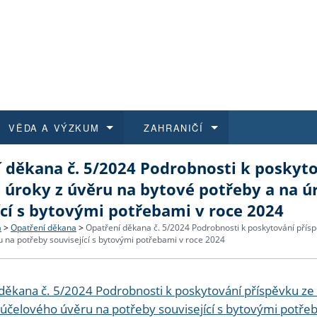
VĚDA A VÝZKUM
ZAHRANIČÍ
 děkana č. 5/2024 Podrobnosti k poskyto
 historie
t a jak se přihlásit
é a magisterské studium
výzkumu na FF UK
abídky a výběrová řízení
Pro m
Kurzy
Kurzy
Trans
Přijíž
 úroky z úvěru na bytové potřeby a na ú
ící s bytovými potřebami v roce 2024
a další dokumenty
studijní programy
 studium
 kvalifikace
 studenti
Kniho
Progr
Studu
Vědec
Mimof
a
>
Opatření děkana
>
Opatření děkana č. 5/2024 Podrobnosti k poskytování přísp
 na potřeby související s bytovými potřebami v roce 2024
 benefity pro zaměstnance
k průběhu přijímacího řízení
řízení
rojekty
í studenti
E-sho
Univer
Podpor
Publi
East 
 fakulty
í zaměstnanci
Výběr
děkana č. 5/2024 Podrobnosti k poskytování příspěvku ze 
 účelového úvěru na potřeby související s bytovými potře
koly FF UK
Vydav