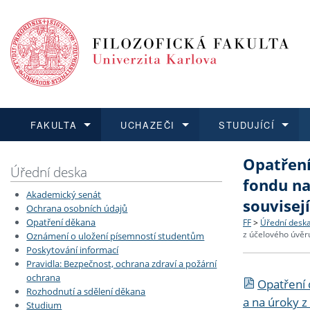
FAKULTA
UCHAZEČI
STUDUJÍCÍ
Opatření
FAKULTA
UCHAZEČI
STUDUJÍCÍ
VĚDA A VÝZKUM
ZAHRANIČÍ
Struktura a
Co studova
Bakalářsk
O vědě a 
Aktuální n
Úřední deska
fondu na
Akademický senát
Dozvědět se více
Podat přihlášku
Dozvědět se více
Dozvědět se více
Dozvědět se více
souvisej
Strategie 
Učitelské 
Doktorské
Akademické
Vyjíždějící
Ochrana osobních údajů
Opatření děkana
FF
>
Úřední desk
z účelového úvěru
Oznámení o uložení písemností studentům
Podpora a
Informace 
Rigorózní 
Granty a p
Přijíždějíc
Poskytování informací
Pravidla: Bezpečnost, ochrana zdraví a požární
Absolventi
Vyjíždějíc
ochrana
Opatření 
Rozhodnutí a sdělení děkana
a na úroky z
Studium
Fakultní š