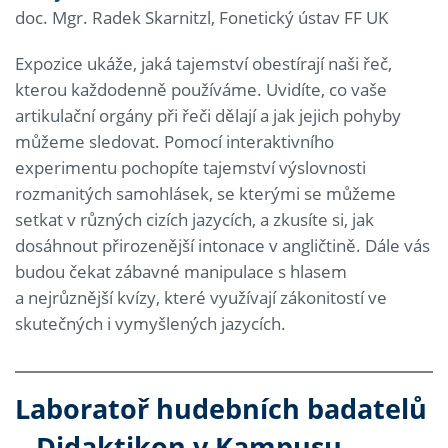
doc. Mgr. Radek Skarnitzl, Fonetický ústav FF UK
Expozice ukáže, jaká tajemství obestírají naši řeč,
kterou každodenně používáme. Uvidíte, co vaše
artikulační orgány při řeči dělají a jak jejich pohyby
můžeme sledovat. Pomocí interaktivního
experimentu pochopíte tajemství výslovnosti
rozmanitých samohlásek, se kterými se můžeme
setkat v různých cizích jazycích, a zkusíte si, jak
dosáhnout přirozenější intonace v angličtině. Dále vás
budou čekat zábavné manipulace s hlasem
a nejrůznější kvízy, které využívají zákonitostí ve
skutečných i vymyšlených jazycích.
Laboratoř hudebních badatelů
– Didaktikon v Kampusu