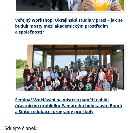
Veřejný workshop: Ukrajinská studia v praxi – jak se
budují mosty mezi akademickým prostředím
a společností?
Seminář Vzdělávání na místech paměti nabídl
účastnictvu prohlídku Památníku holokaustu Romů
a Sintů i edukační programy pro školy
Sdílejte článek: