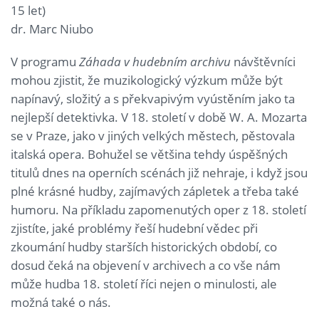
15 let)
dr. Marc Niubo
V programu
Záhada v hudebním archivu
návštěvníci
mohou zjistit, že muzikologický výzkum může být
napínavý, složitý a s překvapivým vyústěním jako ta
nejlepší detektivka. V 18. století v době W. A. Mozarta
se v Praze, jako v jiných velkých městech, pěstovala
italská opera. Bohužel se většina tehdy úspěšných
titulů dnes na operních scénách již nehraje, i když jsou
plné krásné hudby, zajímavých zápletek a třeba také
humoru. Na příkladu zapomenutých oper z 18. století
zjistíte, jaké problémy řeší hudební vědec při
zkoumání hudby starších historických období, co
dosud čeká na objevení v archivech a co vše nám
může hudba 18. století říci nejen o minulosti, ale
možná také o nás.