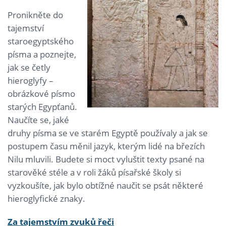
Pronikněte do
tajemství
staroegyptského
písma a poznejte,
jak se četly
hieroglyfy –
obrázkové písmo
starých Egypťanů.
Naučíte se, jaké
druhy písma se ve starém Egyptě používaly a jak se
postupem času měnil jazyk, kterým lidé na březích
Nilu mluvili. Budete si moct vyluštit texty psané na
starověké stéle a v roli žáků písařské školy si
vyzkoušíte, jak bylo obtížné naučit se psát některé
hieroglyfické znaky.
Za tajemstvím zvuků řeči