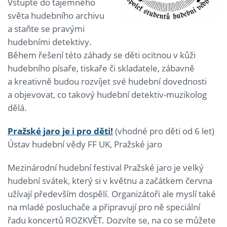
Vstupte do tajemného
světa hudebního archivu
a staňte se pravými
hudebními detektivy.
Během řešení této záhady se děti ocitnou v kůži
hudebního písaře, tiskaře či skladatele, zábavně
a kreativně budou rozvíjet své hudební dovednosti
a objevovat, co takový hudební detektiv-muzikolog
dělá.
Pražské jaro je i pro děti!
(vhodné pro děti od 6 let)
Ústav hudební vědy FF UK, Pražské jaro
Mezinárodní hudební festival Pražské jaro je velký
hudební svátek, který si v květnu a začátkem června
užívají především dospělí. Organizátoři ale myslí také
na mladé posluchače a připravují pro ně speciální
řadu koncertů ROZKVĚT. Dozvíte se, na co se můžete