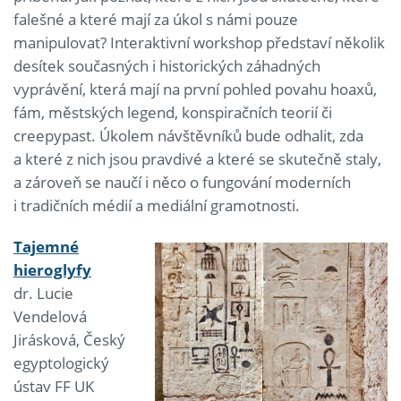
falešné a které mají za úkol s námi pouze
manipulovat? Interaktivní workshop představí několik
desítek současných i historických záhadných
vyprávění, která mají na první pohled povahu hoaxů,
fám, městských legend, konspiračních teorií či
creepypast. Úkolem návštěvníků bude odhalit, zda
a které z nich jsou pravdivé a které se skutečně staly,
a zároveň se naučí i něco o fungování moderních
i tradičních médií a mediální gramotnosti.
Tajemné
hieroglyfy
dr. Lucie
Vendelová
Jirásková, Český
egyptologický
ústav FF UK