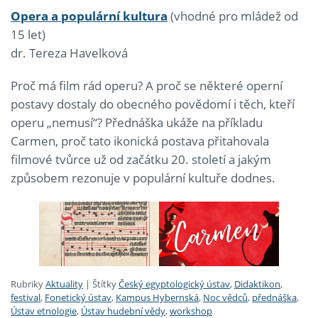
Opera a populární kultura
(vhodné pro mládež od
15 let)
dr. Tereza Havelková
Proč má film rád operu? A proč se některé operní
postavy dostaly do obecného povědomí i těch, kteří
operu „nemusí“? Přednáška ukáže na příkladu
Carmen, proč tato ikonická postava přitahovala
filmové tvůrce už od začátku 20. století a jakým
způsobem rezonuje v populární kultuře dodnes.
Rubriky
Aktuality
|
Štítky
Český egyptologický ústav
,
Didaktikon
,
festival
,
Fonetický ústav
,
Kampus Hybernská
,
Noc vědců
,
přednáška
,
Ústav etnologie
,
Ústav hudební vědy
,
workshop