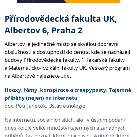
Přírodovědecká fakulta UK,
Albertov 6, Praha 2
Albertov je jedinečné místo se skvělou dopravní
obslužností a dostupností do centra, kde se nacházejí
budovy Přírodovědecké fakulty, 1. lékařské fakulty
a Matematicko-fyzikální fakulty UK. Veškerý program
na Albertově naleznete
zde
.
Hoaxy, fámy, konspirace a creepypasty. Tajemné
příběhy (nejen) na internetu
doc. Petr Janeček, Ústav etnologie
Na internetu, sociálních sítích, ale i v ústním podání
dnes koluje velké množství tajemných a záhadných
příběhů. Jak poznat, které z nich jsou skutečné, které