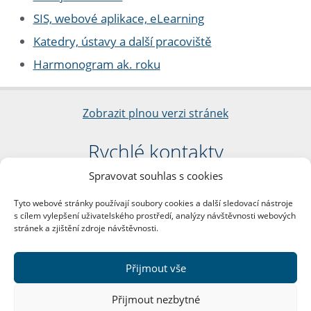
SIS, webové aplikace, eLearning
Katedry, ústavy a další pracoviště
Harmonogram ak. roku
Zobrazit plnou verzi stránek
Rychlé kontakty
Spravovat souhlas s cookies
Filozofická fakulta
Univerzita Karlova
Tyto webové stránky používají soubory cookies a další sledovací nástroje
nám. Jana Palacha 1/2
s cílem vylepšení uživatelského prostředí, analýzy návštěvnosti webových
116 38 Praha 1
stránek a zjištění zdroje návštěvnosti.
IČO: 00216208
DIČ: CZ00216208
Přijmout vše
Další kontakty
Přijmout nezbytné