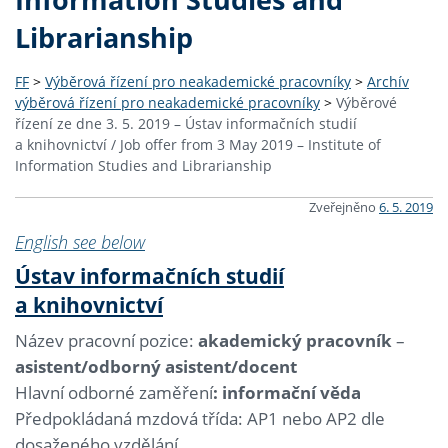
Librarianship
FF
>
Výběrová řízení pro neakademické pracovníky
>
Archív
výběrová řízení pro neakademické pracovníky
>
Výběrové
řízení ze dne 3. 5. 2019 – Ústav informačních studií
a knihovnictví / Job offer from 3 May 2019 – Institute of
Information Studies and Librarianship
Zveřejněno
6. 5. 2019
English see below
Ústav informačních studií
a knihovnictví
Název pracovní pozice:
akademický pracovník
–
asistent/odborný asistent/docent
Hlavní odborné zaměření
: informační věda
Předpokládaná mzdová třída: AP1 nebo AP2 dle
dosaženého vzdělání