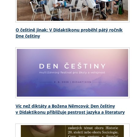
O češtině jinak: V Didaktikonu proběhl pátý ročník
Dne češtiny
Víc než diktáty a Božena Němcová: Den češtiny
v Didaktikonu přibližuje pestrost jazyka a literatury