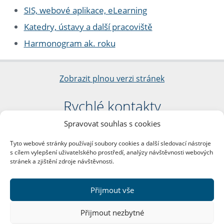
SIS, webové aplikace, eLearning
Katedry, ústavy a další pracoviště
Harmonogram ak. roku
Zobrazit plnou verzi stránek
Rychlé kontakty
Spravovat souhlas s cookies
Filozofická fakulta
Univerzita Karlova
Tyto webové stránky používají soubory cookies a další sledovací nástroje
nám. Jana Palacha 1/2
s cílem vylepšení uživatelského prostředí, analýzy návštěvnosti webových
116 38 Praha 1
stránek a zjištění zdroje návštěvnosti.
IČO: 00216208
DIČ: CZ00216208
Přijmout vše
Další kontakty
Přijmout nezbytné