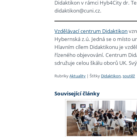
Didaktikon v rámci Hyb4City dr. Te
didaktikon@cuni.cz.
Vzdělávací centrum Didaktikon
vzn
Hybernská z.ú. Jedná se o místo u
Hlavním cílem Didaktikonu je vzd
řízeného objevování. Centrum Dida
sdružuje celou škálu oborů UK. S
Rubriky
Aktuality
|
Štítky
Didaktikon
,
soutěž
Související články