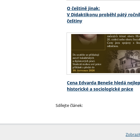
O češtině jinak:
V Didaktikonu proběhl pátý ročn
češtiny
Cena Edvarda Beneše hledá nejlep
historické a sociologické práce
Sdílejte článek:
Zobrazi