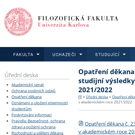
FAKULTA
UCHAZEČI
STUDUJÍCÍ
Opatření děkana 
FAKULTA
UCHAZEČI
STUDUJÍCÍ
VĚDA A VÝZKUM
ZAHRANIČÍ
Struktura a historie
Co studovat a jak se přihlá
Bakalářské a magisterské
O vědě a výzkumu na FF
Aktuální nabídky a výběrov
Úřední deska
studijní výsled
Akademický senát
Dozvědět se více
Podat přihlášku
Dozvědět se více
Dozvědět se více
Dozvědět se více
2021/2022
Strategie a další dokumen
Učitelské studijní program
Doktorské studium
Akademické kvalifikace
Vyjíždějící studenti
Ochrana osobních údajů
Opatření děkana
FF
>
Úřední deska
>
Opatření děk
v akademickém roce 2021/2022
Oznámení o uložení písemností
Podpora a benefity pro z
Informace k průběhu přijím
Rigorózní řízení
Granty a projekty
Přijíždějící studenti
studentům
Poskytování informací
Absolventi fakulty
Vyjíždějící zaměstnanci
Pravidla: Bezpečnost, ochrana
Opatření děkana č. 23
zdraví a požární ochrana
v akademickém roce 2
Rozhodnutí a sdělení děkana
Fakultní školy FF UK