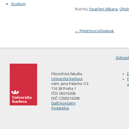
Studium
Rubriky
Opatření děkana
,
Úředn
←
Předchozí příspěvek
Zobrazi
Filozofická fakulta
E
Univerzita Karlova
F
nám. Jana Palacha 1/2
a
116 38 Praha 1
IČO: 00216208
DIČ: CZ00216208
Další kontakty
Podatelna