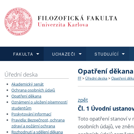
FAKULTA
UCHAZEČI
STUDUJÍCÍ
Opatření děkana 
FAKULTA
UCHAZEČI
STUDUJÍCÍ
VĚDA A VÝZKUM
ZAHRANIČÍ
Struktura a historie
Co studovat a jak se přihlá
Bakalářské a magisterské
O vědě a výzkumu na FF
Aktuální nabídky a výběrov
Úřední deska
FF
>
Úřední deska
>
Opatření děk
Akademický senát
Dozvědět se více
Podat přihlášku
Dozvědět se více
Dozvědět se více
Dozvědět se více
Strategie a další dokumen
Učitelské studijní program
Doktorské studium
Akademické kvalifikace
Vyjíždějící studenti
Ochrana osobních údajů
Opatření děkana
zpět
Oznámení o uložení písemností
Podpora a benefity pro z
Informace k průběhu přijím
Rigorózní řízení
Granty a projekty
Přijíždějící studenti
Čl. 1 Úvodní ustano
studentům
Poskytování informací
Absolventi fakulty
Vyjíždějící zaměstnanci
Toto opatření stanoví v 
Pravidla: Bezpečnost, ochrana
osobních údajů, ve zněn
zdraví a požární ochrana
Rozhodnutí a sdělení děkana
Fakultní školy FF UK