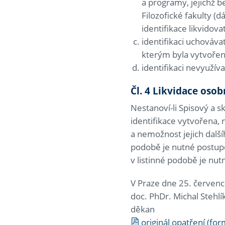
a programy, jejichž 
Filozofické fakulty (
identifikace likvidova
identifikaci uchováva
kterým byla vytvořen
identifikaci nevyužíva
Čl. 4 Likvidace osob
Nestanoví-li Spisový a s
identifikace vytvořena, 
a nemožnost jejich další
podobě je nutné postupo
v listinné podobě je nut
V Praze dne 25. červen
doc. PhDr. Michal Stehlí
děkan
originál opatření (for