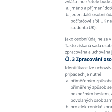
zvláštního zřetele bude
jméno a příjmení dot
jeden další osobní ú
počítačové sítě UK ne
studenta UK).
Jako osobní údaj nelze 
Takto získaná sada osob
zpracována a uchována 
Čl. 3 Zpracování os
Identifikace lze uchováv
případech je nutné
přiměřeným způsobem 
přiměřený způsob se 
bezpečným heslem, v 
povolaných osob zam
pro elektronické zpr