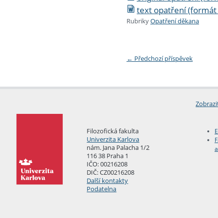
text opatření (formát
Rubriky
Opatření děkana
←
Předchozí příspěvek
Zobrazi
Filozofická fakulta
E
Univerzita Karlova
F
nám. Jana Palacha 1/2
a
116 38 Praha 1
IČO: 00216208
DIČ: CZ00216208
Další kontakty
Podatelna