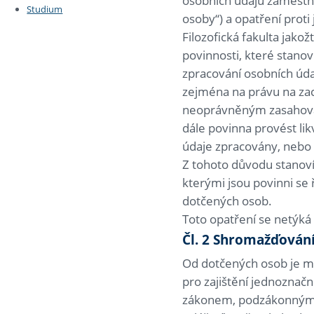
osobních údajů zaměstna
Studium
osoby“) a opatření proti j
Filozofická fakulta jak
povinnosti, které stano
zpracování osobních úda
zejména na právu na zac
neoprávněným zasahování
dále povinna provést lik
údaje zpracovány, nebo 
Z tohoto důvodu stanoví
kterými jsou povinni se 
dotčených osob.
Toto opatření se netýká
Čl. 2 Shromažďován
Od dotčených osob je m
pro zajištění jednoznač
zákonem, podzákonným p