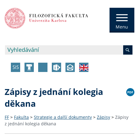
Zápisy z jednání kolegia
děkana
FF
>
Fakulta
>
Strategie a další dokumenty
>
Zápisy
>
Zápisy
z jednání kolegia děkana