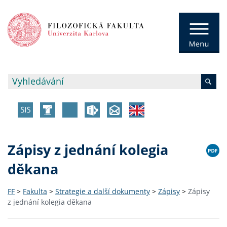
Zápisy z jednání kolegia
děkana
FF
>
Fakulta
>
Strategie a další dokumenty
>
Zápisy
>
Zápisy
z jednání kolegia děkana