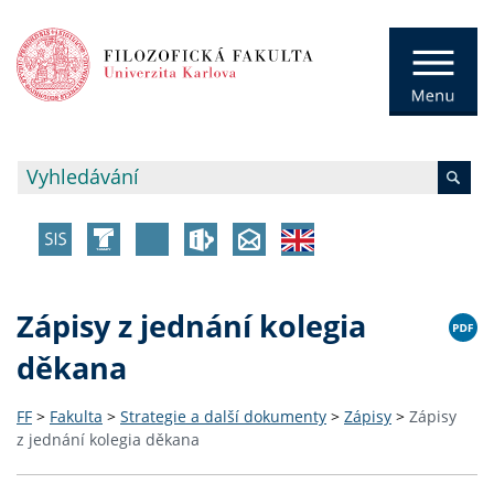
Zápisy z jednání kolegia
děkana
FF
>
Fakulta
>
Strategie a další dokumenty
>
Zápisy
>
Zápisy
z jednání kolegia děkana