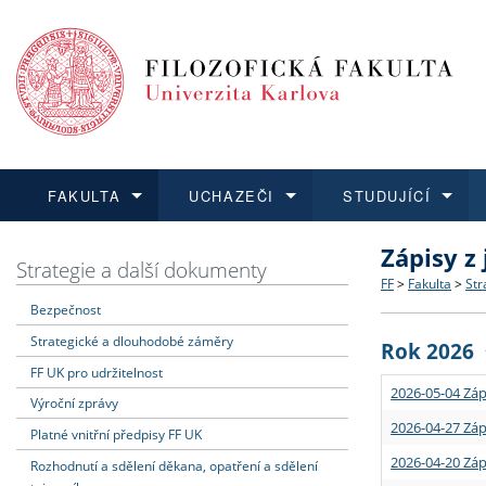
FAKULTA
UCHAZEČI
STUDUJÍCÍ
Zápisy z
FAKULTA
UCHAZEČI
STUDUJÍCÍ
VĚDA A VÝZKUM
ZAHRANIČÍ
Struktura a
Co studova
Bakalářsk
O vědě a 
Aktuální n
Strategie a další dokumenty
FF
>
Fakulta
>
Str
Bezpečnost
Dozvědět se více
Podat přihlášku
Dozvědět se více
Dozvědět se více
Dozvědět se více
Strategie 
Učitelské 
Doktorské
Akademické
Vyjíždějící
Strategické a dlouhodobé záměry
Rok 2026
Podpora a
Informace 
Rigorózní 
Granty a p
Přijíždějíc
FF UK pro udržitelnost
2026-05-04 Záp
Výroční zprávy
Absolventi
Vyjíždějíc
2026-04-27 Záp
Platné vnitřní předpisy FF UK
2026-04-20 Záp
Rozhodnutí a sdělení děkana, opatření a sdělení
Fakultní š