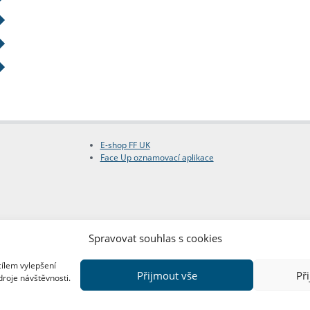
E-shop FF UK
Face Up oznamovací aplikace
Spravovat souhlas s cookies
cílem vylepšení
Přijmout vše
Př
droje návštěvnosti.
Copyright © FF UK 2026
Design:
Red Peppers