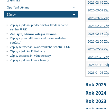
tajemníka
2026-03-16 Záp
Opatření děkana
2026-03-09 Záp
Zápisy
2026-03-02 Záp
Zápisy z jednání předsednictva Akademického
2026-02-23 Záp
senátu FF UK
2026-02-16 Záp
Zápisy z jednání kolegia děkana
Zápisy z porad děkana s vedoucími základních
2026-02-09 Záp
součástí
Zápisy ze zasedání Akademického senátu FF UK
2026-02-02 Záp
Zápisy z jednání Ediční rady
Zápisy ze zasedání Vědecké rady
2026-01-26 Záp
Zápisy z jednání komisí fakulty
2026-01-12 Záp
2026-01-05 Záp
Rok 2025
Rok 2024
Rok 2023