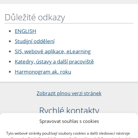
Důležité odkazy
ENGLISH
Studijní oddělení
SIS, webové aplikace, eLearning
Katedry, ústavy a další pracoviště
Harmonogram ak. roku
Zobrazit plnou verzi stránek
Rychlé kontakty
Spravovat souhlas s cookies
Filozofická fakulta
Univerzita Karlova
Tyto webové stránky používají soubory cookies a další sledovací nástroje
nám. Jana Palacha 1/2