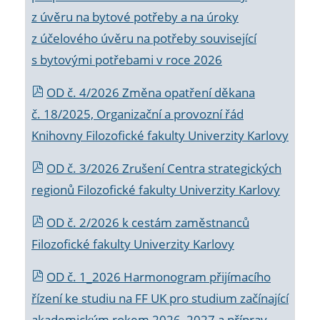
z úvěru na bytové potřeby a na úroky
z účelového úvěru na potřeby související
s bytovými potřebami v roce 2026
OD č. 4/2026 Změna opatření děkana
č. 18/2025, Organizační a provozní řád
Knihovny Filozofické fakulty Univerzity Karlovy
OD č. 3/2026 Zrušení Centra strategických
regionů Filozofické fakulty Univerzity Karlovy
OD č. 2/2026 k
cestám zaměstnanců
Filozofické fakulty Univerzity Karlovy
OD č. 1_2026 Harmonogram přijímacího
řízení ke studiu na FF UK pro studium začínající
akademickým rokem 2026_2027 a příprav