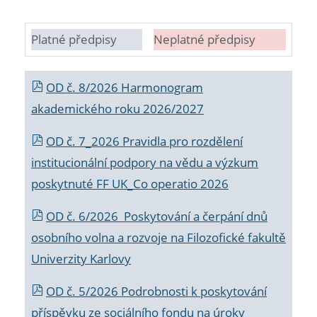
Platné předpisy
Neplatné předpisy
OD č. 8/2026 Harmonogram
akademického roku 2026/2027
OD č. 7_2026 Pravidla pro rozdělení
institucionální podpory na vědu a výzkum
poskytnuté FF UK_Co operatio 2026
OD č. 6/2026 Poskytování a čerpání dnů
osobního volna a rozvoje na Filozofické fakultě
Univerzity Karlovy
OD č. 5/2026 Podrobnosti k poskytování
příspěvku ze sociálního fondu na úroky